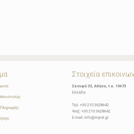
μα
Στοιχεία επικοινω
νωνία
Σκουφά 33, Αθήνα, τ.κ. 10673
Ελλάδα
 Αποστολής
Τηλ: +30 210 3628642
 Πληρωμής
Φαξ: +30 210 3628642
E-mail: info@myral.gr
ρήσης