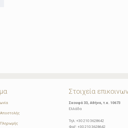
μα
Στοιχεία επικοινω
νωνία
Σκουφά 33, Αθήνα, τ.κ. 10673
Ελλάδα
 Αποστολής
Τηλ: +30 210 3628642
 Πληρωμής
Φαξ: +30 210 3628642