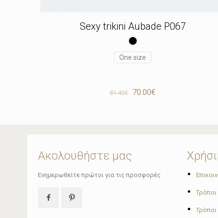
Sexy trikini Aubade P067
One size
Original
Η
70.00
€
81.40
€
price
τρέχουσα
was:
τιμή
81.40€.
είναι:
70.00€.
Ακολουθήστε μας
Χρήσι
•
Ενημερωθείτε πρώτοι για τις προσφορές
Επικοι
•
Τρόποι
•
Τρόποι