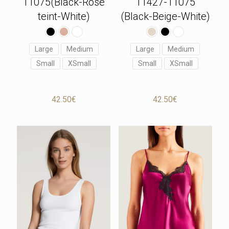
11427-11075
11075(Black-Rose
(Black-Beige-White)
teint-White)
Large
Medium
Large
Medium
Small
XSmall
Small
XSmall
42.50
€
42.50
€