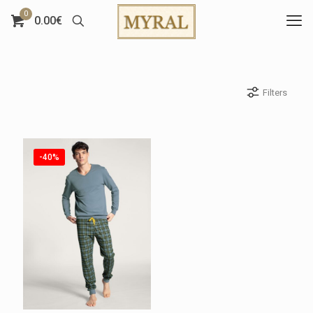
0
0.00€
Filters
-40%