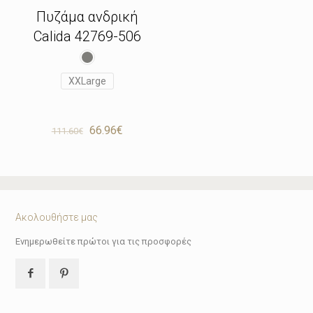
Πυζάμα ανδρική
Calida 42769-506
XXLarge
Original
Η
66.96
€
111.60
€
price
τρέχουσα
was:
τιμή
111.60€.
είναι:
66.96€.
Ακολουθήστε μας
Ενημερωθείτε πρώτοι για τις προσφορές