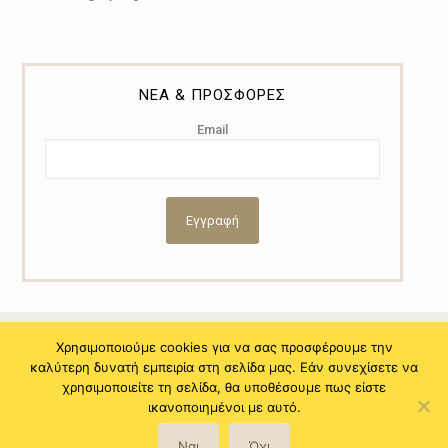
ΝΕΑ & ΠΡΟΣΦΟΡΕΣ
Email
Χρησιμοποιούμε cookies για να σας προσφέρουμε την
καλύτερη δυνατή εμπειρία στη σελίδα μας. Εάν συνεχίσετε να
© 2021 Copyright by Myral - Powered by NiTo Systematic S.A. All
χρησιμοποιείτε τη σελίδα, θα υποθέσουμε πως είστε
rights reserved.
ικανοποιημένοι με αυτό.
Ναι
Όχι