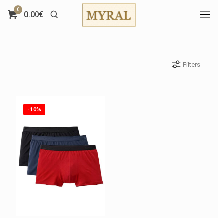
0
0.00€
Filters
-10%