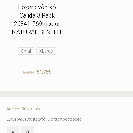
Boxer ανδρικό
Calida 3 Pack
26341-769tricolor
NATURAL BENEFIT
Small
XLarge
Original
Η
51.75
€
57.50
€
price
τρέχουσα
was:
τιμή
57.50€.
είναι:
51.75€.
Ακολουθήστε μας
Ενημερωθείτε πρώτοι για τις προσφορές