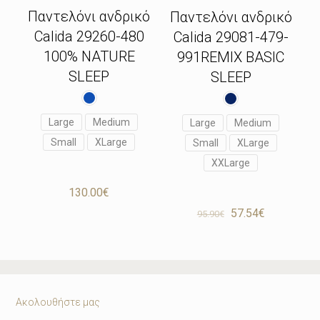
Παντελόνι ανδρικό
Παντελόνι ανδρικό
Calida 29260-480
Calida 29081-479-
100% NATURE
991REMIX BASIC
SLEEP
SLEEP
Large
Medium
Large
Medium
Small
XLarge
Small
XLarge
XXLarge
130.00
€
Original
Η
57.54
€
95.90
€
price
τρέχουσα
was:
τιμή
95.90€.
είναι:
57.54€.
Ακολουθήστε μας