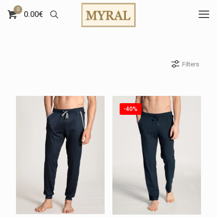
0
0.00€
Filters
-40%