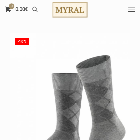
0
0.00€
-10%