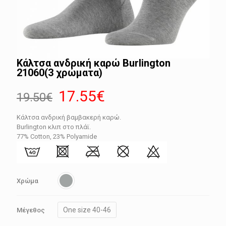
Κάλτσα ανδρική καρώ Burlington
21060(3 χρώματα)
Original
Η
17.55
€
19.50
€
price
τρέχουσα
Κάλτσα ανδρική βαμβακερή καρώ.
was:
τιμή
Burlington κλιπ στο πλάϊ.
19.50€.
είναι:
77% Cotton, 23% Polyamide
17.55€.
Χρώμα
One size 40-46
Μέγεθος