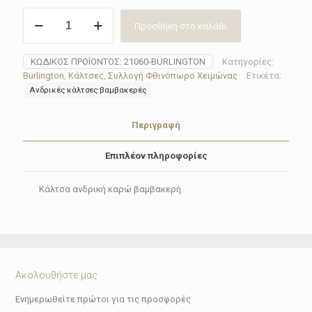
Κάλτσα
Προσθήκη στο καλάθι
ανδρική
καρώ
Burlington
ΚΩΔΙΚΌΣ ΠΡΟΪΌΝΤΟΣ:
21060-BURLINGTON
Κατηγορίες:
21060(3
Burlington
,
Κάλτσες
,
Συλλογή Φθινόπωρο Χειμώνας
Ετικέτα:
χρώματα)
Ανδρικές κάλτσες βαμβακερές
ποσότητα
Περιγραφή
Επιπλέον πληροφορίες
Κάλτσα ανδρική καρώ βαμβακερή.
Ακολουθήστε μας
Ενημερωθείτε πρώτοι για τις προσφορές