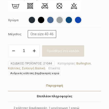
19.80€.
είναι:
17.82€.
Χρώμα
One size 40-46
Μέγεθος
Κάλτσα
Προσθήκη στο καλάθι
βαμβακερή
Burlington
Everyday
ΚΩΔΙΚΌΣ ΠΡΟΪΌΝΤΟΣ:
21044
Κατηγορίες:
Burlington
,
2-
Κάλτσες
,
Συλλογή Βασική
Ετικέτα:
pack
Ανδρικές κάλτσες βαμβακερές καρώ
21044(6
χρώματα)
ποσότητα
Περιγραφή
Επιπλέον πληροφορίες
2 κάλτσες βαμβακερές, 1 μονόχρωμη 1 καρώ