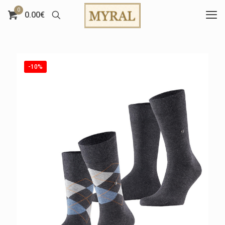
0
0.00€
-10%