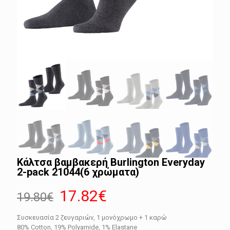
Κάλτσα βαμβακερή Burlington Everyday
2-pack 21044(6 χρώματα)
Original
Η
17.82
€
19.80
€
price
τρέχουσα
Συσκευασία 2 ζευγαριών, 1 μονόχρωμο + 1 καρώ
was:
τιμή
80% Cotton, 19% Polyamide, 1% Elastane