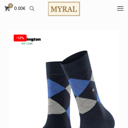
0
0.00€
-10%