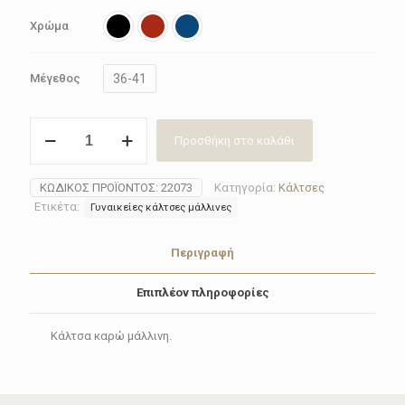
Χρώμα
36-41
Μέγεθος
Κάλτσα
Προσθήκη στο καλάθι
γυναικεία
καρώ
Burlington
ΚΩΔΙΚΌΣ ΠΡΟΪΌΝΤΟΣ:
22073
Κατηγορία:
Κάλτσες
22073
Ετικέτα:
Γυναικείες κάλτσες μάλλινες
Merylebone
ποσότητα
Περιγραφή
Επιπλέον πληροφορίες
Κάλτσα καρώ μάλλινη.