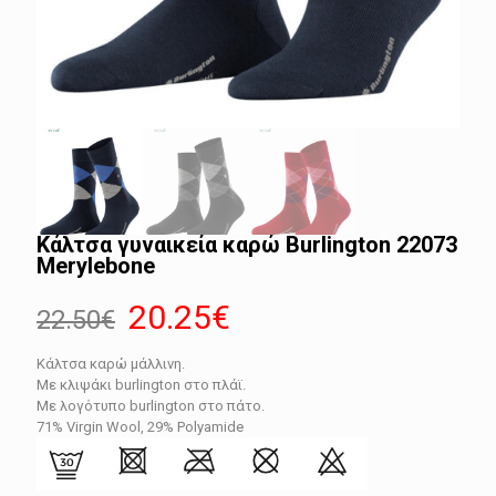
Κάλτσα γυναικεία καρώ Burlington 22073
Merylebone
Original
Η
20.25
€
22.50
€
price
τρέχουσα
Κάλτσα καρώ μάλλινη.
was:
τιμή
Με κλιψάκι burlington στο πλάϊ.
22.50€.
είναι:
Με λογότυπο burlington στο πάτο.
71% Virgin Wool, 29% Polyamide
20.25€.