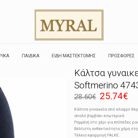
ΡΙΚΑ
ΠΑΙΔΙΚΑ
ΕΙΔΗ ΜΑΣΤΕΚΤΟΜΗΣ
ΠΡΟΣΦΟΡΕΣ
Κάλτσα γυναικε
Softmerino 47
Original
Η
25.74
€
28.60
€
price
τρ
Κάλτσα γυναικεία από ελαφρύ θερ
was:
τι
απαλό βαμβάκι εσωτερικά.
28.60€.
εί
Ραμμένη στο χέρι για επίπεδες ρα
Βέλτιστη ανθεκτικότητα χάρη στη
25
Τέλεια εφαρμογή FALKE.