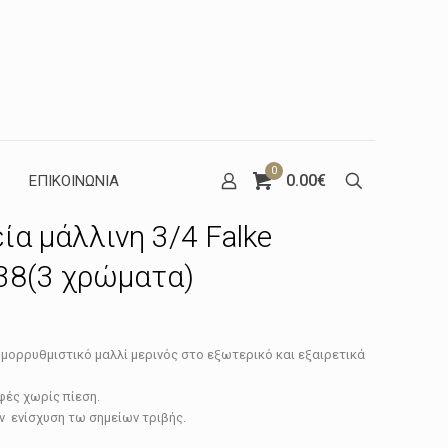
0
0.00€
ΕΠΙΚΟΙΝΩΝΙΑ
ία μάλλινη 3/4 Falke
438(3 χρώματα)
έχουσα
μορρυθμιστικό μαλλί μερινός στο εξωτερικό και εξαιρετικά
μή
ναι:
φές χωρίς πίεση.
ν ενίσχυση τω σημείων τριβής.
.74€.