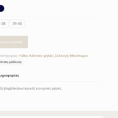
-38
39-40
κη στο καλάθι
Κατηγορίες:
Falke
,
Κάλτσες ψηλές
,
Συλλογή Φθινόπωρο
άλτσες μάλλινες
ληροφορίες
)-βαμβάκι(εωτερικά) για κρύες μέρες.