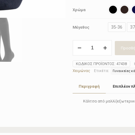
Χρώμα
35-36
37
Μέγεθος
Κάλτσα
Προσθή
γυναικεία
μάλλινη
3/4
ΚΩΔΙΚΌΣ ΠΡΟΪΌΝΤΟΣ:
47438
Falke
Χειμώνας
Ετικέτα:
Γυναικείες κ
Softmerino
47438(3
Περιγραφή
Επιπλέον π
χρώματα)
ποσότητα
Κάλτσα από μαλλί(εξωτερικά