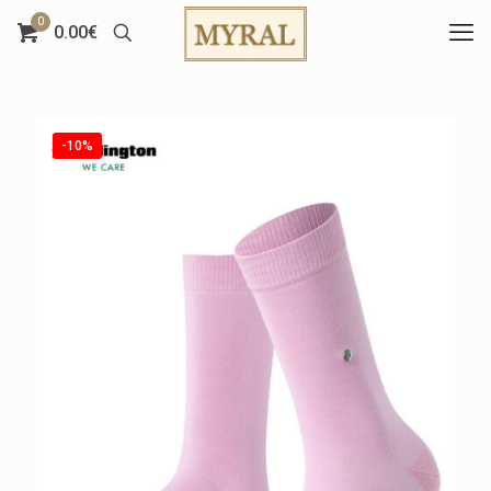
0
0.00€
-10%