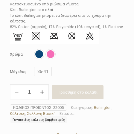
17.20€.
είναι:
Κατασκευασμένο από βιώσιμα νήματα
Κλιπ Burlington στο πλάϊ.
15.48€.
Το κλιπ Burlington μπορεί να διαφέρει από το χρώμα της
κάλτσας.
82% Cotton (organic), 17% Polyamide (10% recycled), 1% Elastane
Χρώμα
36-41
Μέγεθος
Κάλτσα
Προσθήκη στο καλάθι
γυναικεία
Burlington
22005
ΚΩΔΙΚΌΣ ΠΡΟΪΌΝΤΟΣ:
22005
Κατηγορίες:
Burlington
,
Lady
Κάλτσες
,
Συλλογή Βασική
Ετικέτα:
ποσότητα
Γυναικείες κάλτσες βαμβακερές