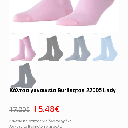
Κάλτσα γυναικεία Burlington 22005 Lady
Original
Η
15.48
€
17.20
€
price
τρέχουσα
Κάλτσα ποιότητας για όλο το χρόνο
was:
τιμή
Λογότυπο Burlington στη σόλα