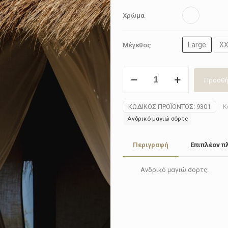
Χρώμα
Large
XX
Μέγεθος
Μαγιώ
Προσθή
ανδρικό
Cavos
9301
ΚΩΔΙΚΌΣ ΠΡΟΪΌΝΤΟΣ:
9301
Κ
ποσότητα
Ανδρικό μαγιώ σόρτς
Περιγραφή
Επιπλέον π
Ανδρικό μαγιώ σορτς.