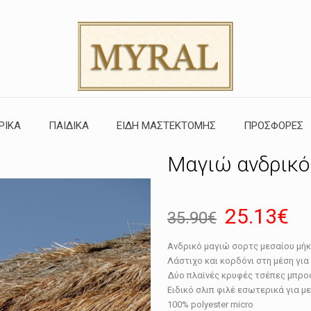
ΡΙΚΑ
ΠΑΙΔΙΚΑ
ΕΙΔΗ ΜΑΣΤΕΚΤΟΜΗΣ
ΠΡΟΣΦΟΡΕΣ
Μαγιώ ανδρικό
Original
Η
25.13
€
35.90
€
price
τρ
Ανδρικό μαγιώ σορτς μεσαίου μήκ
was:
τι
Λάστιχο και κορδόνι στη μέση γι
35.90€.
εί
Δύο πλαϊνές κρυφές τσέπες μπροσ
Ειδικό σλιπ φιλέ εσωτερικά για μ
25
100% polyester micro