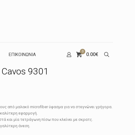
0
0.00€
ΕΠΙΚΟΙΝΩΝΙΑ
 Cavos 9301
έχουσα
ους από μαλακό microfiber ύφασμα για να στεγνώνει γρήγορα.
μή
α καλύτερη εφαρμογή.
ναι:
τά και μία τετράγωνη πίσω που κλείνει με σκρατς.
εγαλύτερη άνεση.
.13€.