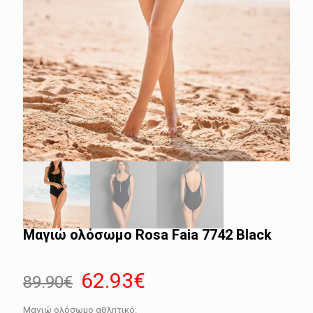
Μαγιώ ολόσωμο Rosa Faia 7742 Black
Original
Η
62.93
€
89.90
€
price
τρέχουσα
Μαγιώ ολόσωμο αθλητικό.