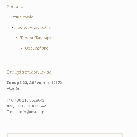
Χρήσιμα
•
Επικοινωνία
•
Τρόποι Αποστολής
•
Τρόποι Πληρωμής
•
Όροι χρήσης
Στοιχεία επικοινωνίας
Σκουφά 33, Αθήνα, τ.κ. 10673
Ελλάδα
Τηλ: +30 210 3628642
Φαξ: +30 210 3628642
E-mail: info@myral.gr