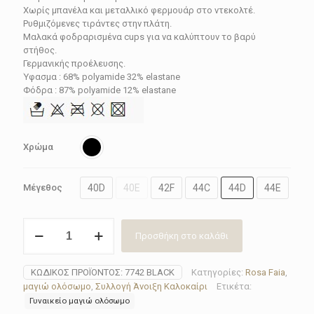
was:
τιμή
Χωρίς μπανέλα και μεταλλικό φερμουάρ στο ντεκολτέ.
89.90€.
είναι:
Ρυθμιζόμενες τιράντες στην πλάτη.
Μαλακά φοδραρισμένα cups για να καλύπτουν το βαρύ
62.93€.
στήθος.
Γερμανικής προέλευσης.
Ύφασμα : 68% polyamide 32% elastane
Φόδρα : 87% polyamide 12% elastane
Χρώμα
40D
40E
42F
44C
44D
44E
Μέγεθος
Μαγιώ
Προσθήκη στο καλάθι
ολόσωμο
Rosa
Faia
ΚΩΔΙΚΌΣ ΠΡΟΪΌΝΤΟΣ:
7742 BLACK
Κατηγορίες:
Rosa Faia
,
7742
μαγιώ ολόσωμο
,
Συλλογή Άνοιξη Καλοκαίρι
Ετικέτα:
Black
Γυναικείο μαγιώ ολόσωμο
ποσότητα