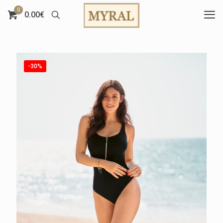
0
0.00€
-30%