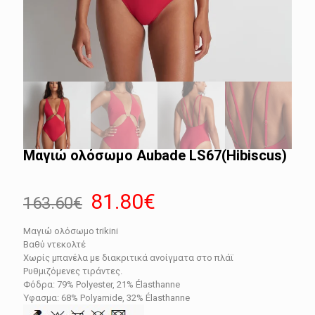
Μαγιώ ολόσωμο Aubade LS67(Hibiscus)
Original
Η
81.80
€
163.60
€
price
τρέχουσα
Μαγιώ ολόσωμο trikini
was:
τιμή
Βαθύ ντεκολτέ
163.60€.
είναι:
Χωρίς μπανέλα με διακριτικά ανοίγματα στο πλάϊ
Ρυθμιζόμενες τιράντες.
81.80€.
Φόδρα: 79% Polyester, 21% Élasthanne
Ύφασμα: 68% Polyamide, 32% Élasthanne