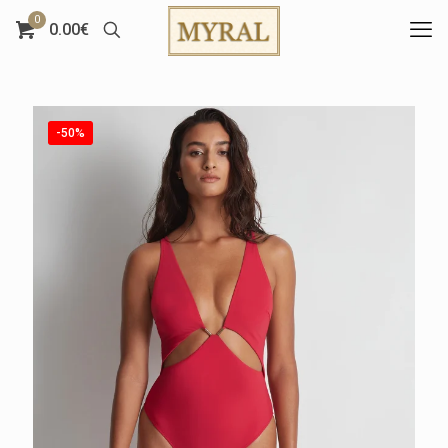
0
0.00€
-50%