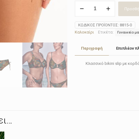
Μαγιώ
Προσθή
σλιπ
Anita
8815-
ΚΩΔΙΚΌΣ ΠΡΟΪΌΝΤΟΣ:
8815-0
0
Καλοκαίρι
Ετικέτα:
Γυναικείο μα
ποσότητα
Περιγραφή
Επιπλέον π
Κλασσικό bikini slip με κορδ
ει…