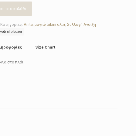
κη στο καλάθι
Κατηγορίες:
Anita
,
μαγιώ bikini σλιπ
,
Συλλογή Άνοιξη
γιώ slip-boxer
ληροφορίες
Size Chart
όνια στο πλάϊ.