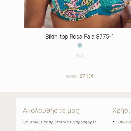
Bikini top Rosa Faia 8775-1
42G
Original
Η
67.13
€
95.90
€
price
τρέχουσα
was:
τιμή
95.90€.
είναι:
67.13€.
Ακολουθήστε μας
Χρήσι
•
Ενημερωθείτε πρώτοι για τις προσφορές
Επικοι