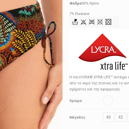
Φόδρα
93% Nylon
7% Elastane
Η ίνα LYCRA® XTRA LIFE™ αντέχει
από το νερό της πισίνας και το α
σχήματος και της εφαρμογής.
Χρώμα
40
42
Μέγεθος