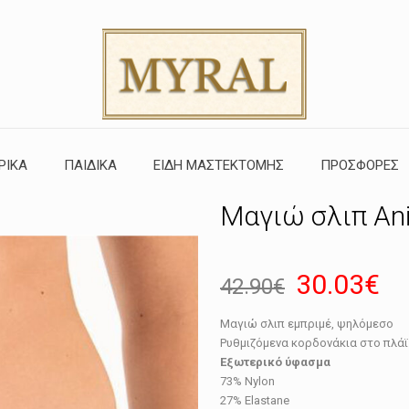
ΡΙΚΑ
ΠΑΙΔΙΚΑ
ΕΙΔΗ ΜΑΣΤΕΚΤΟΜΗΣ
ΠΡΟΣΦΟΡΕΣ
Μαγιώ σλιπ Ani
Original
Η
30.03
€
42.90
€
price
τρ
Μαγιώ σλιπ εμπριμέ, ψηλόμεσο
was:
τι
Ρυθμιζόμενα κορδονάκια στο πλάϊ
42.90€.
εί
Εξωτερικό ύφασμα
73% Nylon
30
27% Elastane