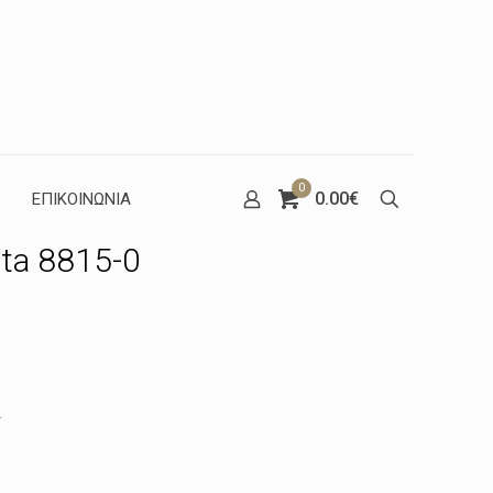
0
0.00€
ΕΠΙΚΟΙΝΩΝΙΑ
ta 8815-0
έχουσα
μή
.
ναι:
.03€.