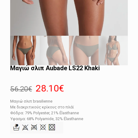
Μαγιώ σλιπ Aubade LS22 Khaki
Original
Η
28.10
€
56.20
€
price
τρέχουσα
Μαγιώ σλιπ brasilienne
was:
τιμή
Με διακριτικούς κρίκους στο πλάϊ
56.20€.
είναι:
Φόδρα: 79% Polyester, 21% Élasthanne
Ύφασμα: 68% Polyamide, 32% Élasthanne
28.10€.