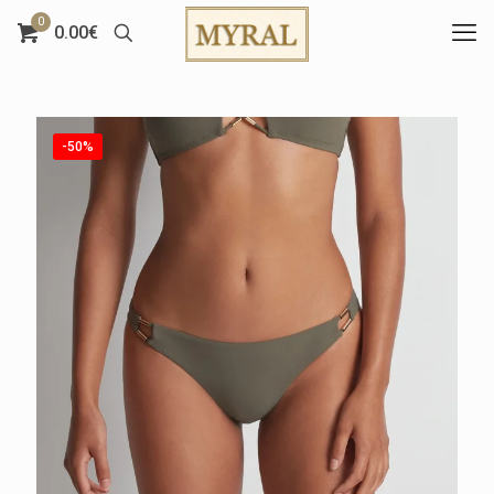
0
0.00€
-50%