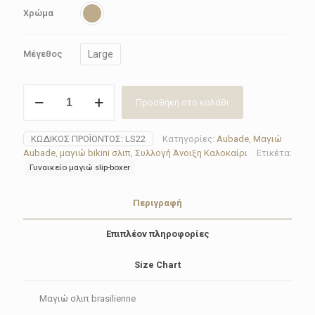
Χρώμα
Large
Μέγεθος
Μαγιώ
Προσθήκη στο καλάθι
σλιπ
Aubade
LS22
ΚΩΔΙΚΌΣ ΠΡΟΪΌΝΤΟΣ:
LS22
Κατηγορίες:
Aubade
,
Μαγιώ
Khaki
Aubade
,
μαγιώ bikini σλιπ
,
Συλλογή Άνοιξη Καλοκαίρι
Ετικέτα:
ποσότητα
Γυναικείο μαγιώ slip-boxer
Περιγραφή
Επιπλέον πληροφορίες
Size Chart
Μαγιώ σλιπ brasilienne