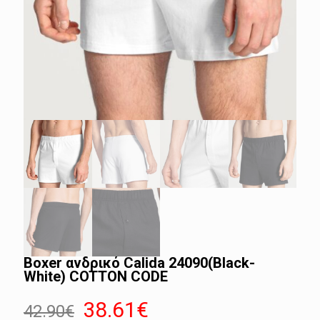
Boxer ανδρικό Calida 24090(Black-
White) COTTON CODE
Original
Η
38.61
€
42.90
€