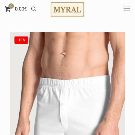
0
0.00€
-10%