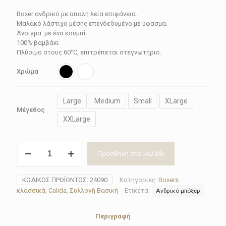
price
τρέχουσα
Boxer ανδρικό με απαλή λεία επιφάνεια.
was:
τιμή
Μαλακό λάστιχο μέσης επενδεδυμένο με ύφασμα.
42.90€.
είναι:
Άνοιγμα με ένα κουμπί.
100% βαμβάκι
38.61€.
Πλύσιμο στους 60°C, επιτρέπεται στεγνωτήριο.
Χρώμα
Large
Medium
Small
XLarge
Μέγεθος
XXLarge
Boxer
Προσθήκη στο καλάθι
ανδρικό
Calida
24090(Black-
ΚΩΔΙΚΌΣ ΠΡΟΪΌΝΤΟΣ:
24090
Κατηγορίες:
Boxers
White)
κλασσικά
,
Calida
,
Συλλογή Βασική
Ετικέτα:
Ανδρικό μπόξερ
COTTON
CODE
ποσότητα
Περιγραφή