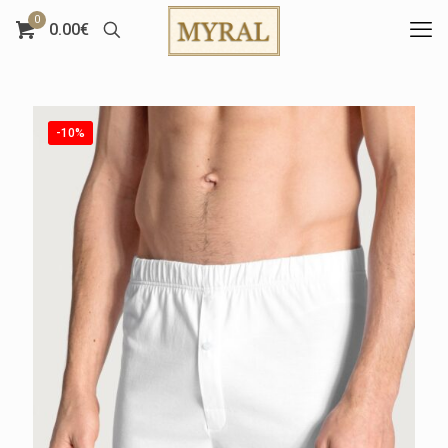
0
0.00€
-10%