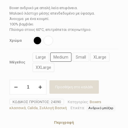
price
τρέχουσα
Boxer ανδρικό με απαλή λεία επιφάνεια.
was:
τιμή
Μαλακό λάστιχο μέσης επενδεδυμένο με ύφασμα.
42.90€.
είναι:
Άνοιγμα με ένα κουμπί.
100% βαμβάκι
38.61€.
Πλύσιμο στους 60°C, επιτρέπεται στεγνωτήριο.
Χρώμα
Large
Medium
Small
XLarge
Μέγεθος
XXLarge
Boxer
Προσθήκη στο καλάθι
ανδρικό
Calida
24090(Black-
ΚΩΔΙΚΌΣ ΠΡΟΪΌΝΤΟΣ:
24090
Κατηγορίες:
Boxers
White)
κλασσικά
,
Calida
,
Συλλογή Βασική
Ετικέτα:
Ανδρικό μπόξερ
COTTON
CODE
ποσότητα
Περιγραφή