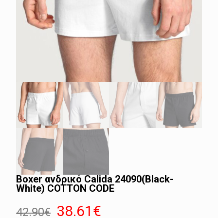
Boxer ανδρικό Calida 24090(Black-
White) COTTON CODE
Original
Η
38.61
€
42.90
€