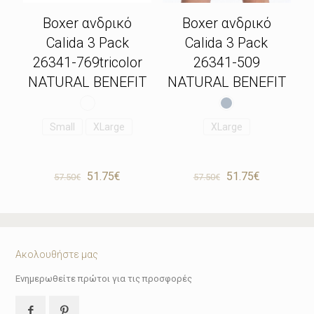
Boxer ανδρικό
Boxer ανδρικό
Calida 3 Pack
Calida 3 Pack
26341-769tricolor
26341-509
NATURAL BENEFIT
NATURAL BENEFIT
Small
XLarge
XLarge
Original
Η
Original
Η
51.75
€
51.75
€
57.50
€
57.50
€
price
τρέχουσα
price
τρέχουσα
was:
τιμή
was:
τιμή
57.50€.
είναι:
57.50€.
είναι:
51.75€.
51.75€.
Ακολουθήστε μας
Ενημερωθείτε πρώτοι για τις προσφορές