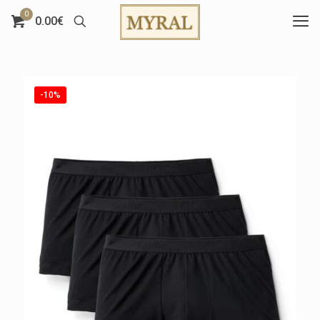
0
0.00€
-10%