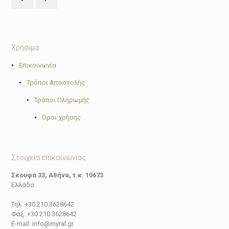
Χρήσιμα
•
Επικοινωνία
•
Τρόποι Αποστολής
•
Τρόποι Πληρωμής
•
Όροι χρήσης
Στοιχεία επικοινωνίας
Σκουφά 33, Αθήνα, τ.κ. 10673
Ελλάδα
Τηλ: +30 210 3628642
Φαξ: +30 210 3628642
E-mail: info@myral.gr