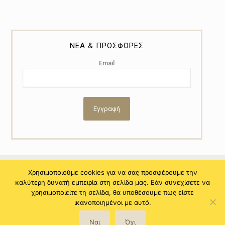
ΝΕΑ & ΠΡΟΣΦΟΡΕΣ
Email
Χρησιμοποιούμε cookies για να σας προσφέρουμε την
καλύτερη δυνατή εμπειρία στη σελίδα μας. Εάν συνεχίσετε να
© 2021 Copyright by Myral - Powered by NiTo Systematic S.A. All
χρησιμοποιείτε τη σελίδα, θα υποθέσουμε πως είστε
rights reserved.
ικανοποιημένοι με αυτό.
Ναι
Όχι