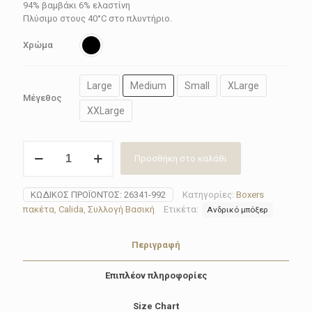
51.75€.
94% βαμβάκι 6% ελαστίνη
Πλύσιμο στους 40°C στο πλυντήριο.
Χρώμα
Large
Medium
Small
XLarge
Μέγεθος
XXLarge
Boxer
Προσθήκη στο καλάθι
ανδρικό
Calida
3
ΚΩΔΙΚΌΣ ΠΡΟΪΌΝΤΟΣ:
26341-992
Κατηγορίες:
Boxers
pack
πακέτα
,
Calida
,
Συλλογή Βασική
Ετικέτα:
Ανδρικό μπόξερ
26341-
992
NATURAL
Περιγραφή
BENEFIT
ποσότητα
Επιπλέον πληροφορίες
Size Chart