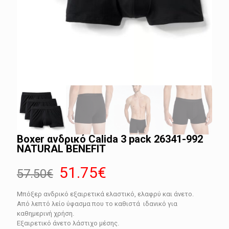
Boxer ανδρικό Calida 3 pack 26341-992
NATURAL BENEFIT
Original
Η
51.75
€
57.50
€
price
τρέχουσα
Μπόξερ ανδρικό εξαιρετικά ελαστικό, ελαφρύ και άνετο.
was:
τιμή
Από λεπτό λείο ύφασμα που το καθιστά ιδανικό για
57.50€.
είναι:
καθημερινή χρήση.
Εξαιρετικό άνετο λάστιχο μέσης.