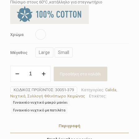
87.93€.
Πλύσιμο στους 60°C ,κατάλληλο για στεγνωτήριο
Χρώμα
Large
Small
Μέγεθος
Νυχτικό
Προσθήκη στο καλάθι
γυναικείο
Calida
30051-
ΚΩΔΙΚΌΣ ΠΡΟΪΌΝΤΟΣ:
30051-379
Κατηγορίες:
Calida
,
379
Νυχτικά
,
Συλλογή Φθινόπωρο Χειμώνας
Ετικέτες:
ποσότητα
Γυναικείο νυχτικό μακρύ μανίκι
Γυναικείο νυχτικό με πατιλέτα
Περιγραφή