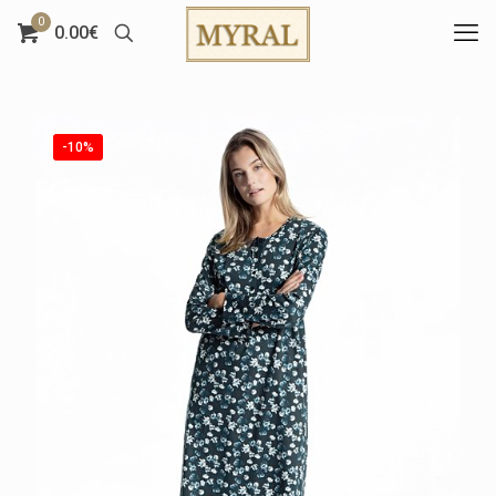
0
0.00€
-10%