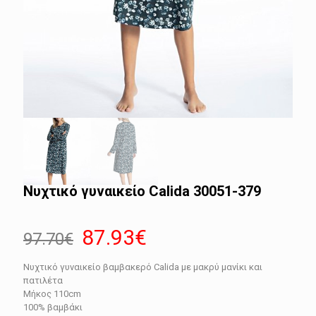
Νυχτικό γυναικείο Calida 30051-379
Original
Η
87.93
€
97.70
€
price
τρέχουσα
Νυχτικό γυναικείο βαμβακερό Calida με μακρύ μανίκι και
was:
τιμή
πατιλέτα
97.70€.
είναι:
Μήκος 110cm
100% βαμβάκι