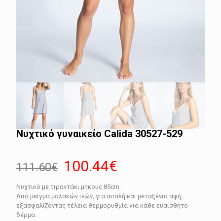
Νυχτικό γυναικείο Calida 30527-529
Original
Η
100.44
€
111.60
€
price
τρέχουσα
Νυχτικό με τιραντάκι μήκους 85cm.
was:
τιμή
Από μείγμα μαλακών ινών, για απαλή και μεταξένια αφή,
111.60€.
είναι:
εξασφαλίζοντας τέλεια θερμορυθμία για κάθε ευαίσθητο
δέρμα.