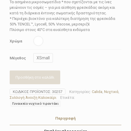
100.44€.
Τα ασημένια μικροσωματίδια * που σχετίζονται με τις ίνες
μειώνουν τις οσμές – για μια αίσθηση φρεσκάδας ακόμη και
κατά τη διάρκεια έντονης σωματικής δραστηριότητας.
* Περιέχει βιοκτόνο για καλύτερη διατήρηση της φρεσκάδα
50% TENCEL™, Lyocell, 50% Viscose, μερσεριζέ
Πλύσιμο στους 40°C στα ευαίσθητα ενδύματα
Χρώμα
XSmall
Μέγεθος
Προσθήκη στο καλάθι
ΚΩΔΙΚΌΣ ΠΡΟΪΌΝΤΟΣ:
30257
Κατηγορίες:
Calida
,
Νυχτικά
,
Συλλογή Άνοιξη Καλοκαίρι
Ετικέτα:
Γυναικείο νυχτικό τιραντάκι
Περιγραφή