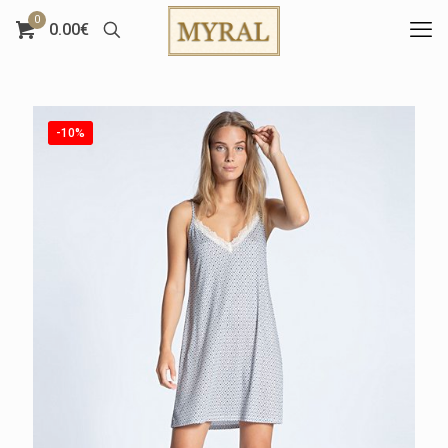
0
0.00€
-10%