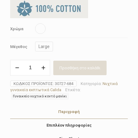
41.85€.
Χρώμα
Large
Μέγεθος
Νυχτικό
Προσθήκη στο καλάθι
γυναικείο
Calida
30727-
ΚΩΔΙΚΌΣ ΠΡΟΪΌΝΤΟΣ:
30727-684
Κατηγορία:
Νυχτικά
684
γυναικεία εκπτωτικά Calida
Ετικέτα:
ποσότητα
Γυναικείο νυχτικό κοντό μανίκι
Περιγραφή
Επιπλέον πληροφορίες