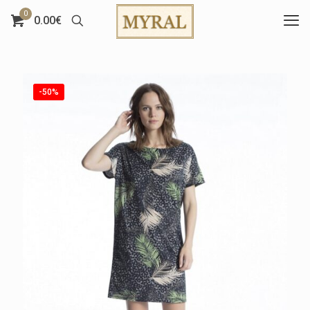
0
0.00€
-50%