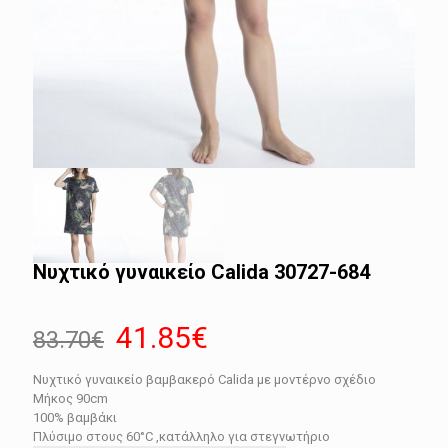
Νυχτικό γυναικείο Calida 30727-684
Original
Η
41.85
€
83.70
€
price
τρέχουσα
Νυχτικό γυναικείο βαμβακερό Calida με μοντέρνο σχέδιο
was:
τιμή
Μήκος 90cm
83.70€.
είναι:
100% βαμβάκι
Πλύσιμο στους 60°C ,κατάλληλο για στεγνωτήριο