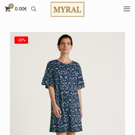
0
0.00€
-20%