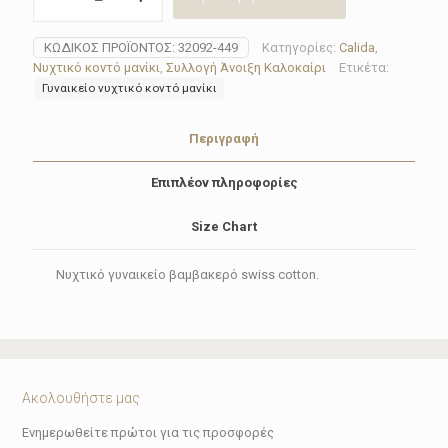
Calida
32092-
ΚΩΔΙΚΌΣ ΠΡΟΪΌΝΤΟΣ:
32092-449
Κατηγορίες:
Calida
,
449
Νυχτικό κοντό μανίκι
,
Συλλογή Άνοιξη Καλοκαίρι
Ετικέτα:
FLAMINGO
Γυναικείο νυχτικό κοντό μανίκι
DREAMS
ποσότητα
Περιγραφή
Επιπλέον πληροφορίες
Size Chart
Νυχτικό γυναικείο βαμβακερό swiss cotton.
Ακολουθήστε μας
Ενημερωθείτε πρώτοι για τις προσφορές