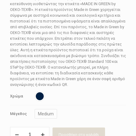
κατεύθυνση υιοθετώντας την ετικέτα «MADE IN GREEN by
OEKO-TEX®». Η ετικέτα προϊόντος Made in Green χορηγείται
σύμφωνα με αυστηρά κοινωνικά και οικολογικά κριτήρια και
πιστοποιεί ότι τα πιστοποιημένα υφάσματα είναι απαλλαγμένα
από επιβλαβείς ουσίες. Επί του παρόντος, το Made in Green by
OEKO-TEX® είναι μια από τις πιο διαφανείς και αυστηρές
ετικέτες που υπάρχουν. Επιτρέπει στον τελικό πελάτη να
εντοπίσει λεπτομερώς την αλυσίδα παράδοσης στις πρώτες
ύλες. Αυτή η ετικέτα προϊόντος πιστοποιεί ότι τα ρούχα είναι
ακίνδυνα και κατασκευασμένα με βιώσιμο τρόπο. Συνδυάζει τις
απαιτήσεις πιστοποίησης του OEKO-TEX® Standard 100 και
STeP by OEKO-TEX®. Ο καταναλωτής μπορεί, με πλήρη
διαφάνεια, να εντοπίσει τη διαδικασία κατασκευής κάθε
προϊόντος με ετικέτα Made in Green χάρη σε έναν σαφή αριθμό
αναγνώρισης ή έναν κωδικό QR.
Χρώμα
Medium
Μέγεθος
Νυχτικό
Προσθήκη στο καλάθι
γυναικείο