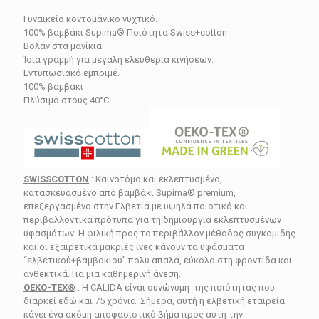
price
τρέχουσα
Γυναικείο κοντομάνικο νυχτικό.
was:
τιμή
100% βαμβάκι Supima®
Ποιότητα Swiss+cotton
109.90€.
είναι:
Βολάν στα μανίκια
Ίσια γραμμή για μεγάλη ελευθερία κινήσεων.
87.92€.
Εντυπωσιακό εμπριμέ.
100% βαμβάκι
Πλύσιμο στους 40°C.
SWISSCOTTON
: Καινοτόμο και εκλεπτυσμένο,
κατασκευασμένο από βαμβάκι Supima® premium,
επεξεργασμένο στην Ελβετία με υψηλά ποιοτικά και
περιβαλλοντικά πρότυπα για τη δημιουργία εκλεπτυσμένων
υφασμάτων. Η φιλική προς το περιβάλλον μέθοδος συγκομιδής
και οι εξαιρετικά μακριές ίνες κάνουν τα υφάσματα
“ελβετικού+βαμβακιού” πολύ απαλά, εύκολα στη φροντίδα και
ανθεκτικά. Για μια καθημερινή άνεση.
OEKO-TEX®
: Η CALIDA είναι συνώνυμη της ποιότητας που
διαρκεί εδώ και 75 χρόνια. Σήμερα, αυτή η ελβετική εταιρεία
κάνει ένα ακόμη αποφασιστικό βήμα προς αυτή την