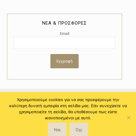
ΝΕΑ & ΠΡΟΣΦΟΡΕΣ
Email
Χρησιμοποιούμε cookies για να σας προσφέρουμε την
καλύτερη δυνατή εμπειρία στη σελίδα μας. Εάν συνεχίσετε να
© 2021 Copyright by Myral - Powered by NiTo Systematic S.A. All
χρησιμοποιείτε τη σελίδα, θα υποθέσουμε πως είστε
rights reserved.
ικανοποιημένοι με αυτό.
Ναι
Όχι