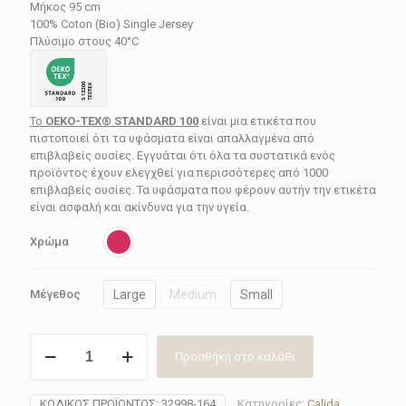
62.40€.
Μήκος 95 cm
100% Coton (Bio) Single Jersey
Πλύσιμο στους 40°C
Το
OEKO-TEX® STANDARD 100
είναι μια ετικέτα που
πιστοποιεί ότι τα υφάσματα είναι απαλλαγμένα από
επιβλαβείς ουσίες. Εγγυάται ότι όλα τα συστατικά ενός
προϊόντος έχουν ελεγχθεί για περισσότερες από 1000
επιβλαβείς ουσίες. Τα υφάσματα που φέρουν αυτήν την ετικέτα
είναι ασφαλή και ακίνδυνα για την υγεία.
Χρώμα
Large
Medium
Small
Μέγεθος
Νυχτικό
Προσθήκη στο καλάθι
γυναικείο
Calida
32998-
ΚΩΔΙΚΌΣ ΠΡΟΪΌΝΤΟΣ:
32998-164
Κατηγορίες:
Calida
,