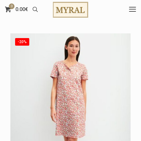
0
0.00€
-20%