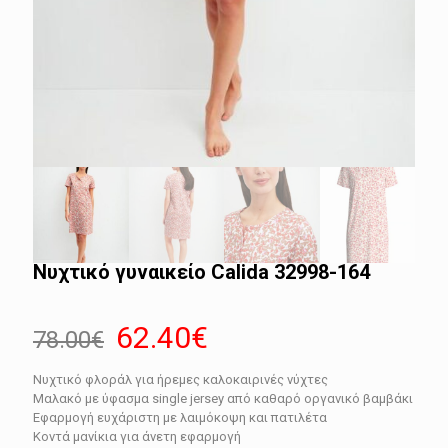
Νυχτικό γυναικείο Calida 32998-164
Original
Η
62.40
€
78.00
€
price
τρέχουσα
Νυχτικό φλοράλ για ήρεμες καλοκαιρινές νύχτες
was:
τιμή
Μαλακό με ύφασμα single jersey από καθαρό οργανικό βαμβάκι
78.00€.
είναι:
Εφαρμογή ευχάριστη με λαιμόκοψη και πατιλέτα
Κοντά μανίκια για άνετη εφαρμογή