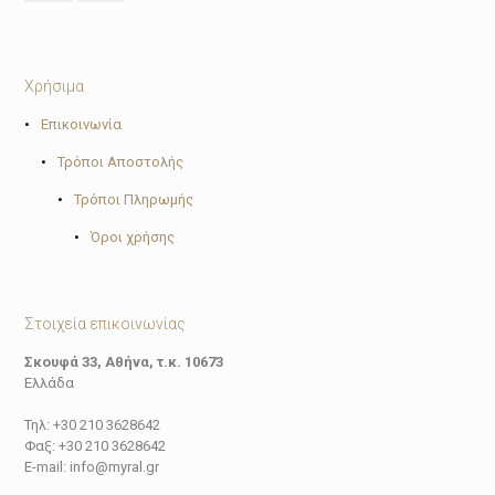
Χρήσιμα
•
Επικοινωνία
•
Τρόποι Αποστολής
•
Τρόποι Πληρωμής
•
Όροι χρήσης
Στοιχεία επικοινωνίας
Σκουφά 33, Αθήνα, τ.κ. 10673
Ελλάδα
Τηλ: +30 210 3628642
Φαξ: +30 210 3628642
E-mail: info@myral.gr