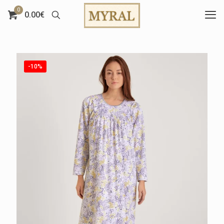
0
0.00€
-10%