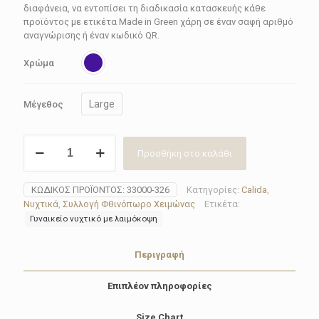
διαφάνεια, να εντοπίσει τη διαδικασία κατασκευής κάθε
προϊόντος με ετικέτα Made in Green χάρη σε έναν σαφή αριθμό
αναγνώρισης ή έναν κωδικό QR.
Χρώμα
Large
Μέγεθος
Νυχτικό
Προσθήκη στο καλάθι
γυναικείο
Calida
33000-
ΚΩΔΙΚΌΣ ΠΡΟΪΌΝΤΟΣ:
33000-326
Κατηγορίες:
Calida
,
326
Νυχτικά
,
Συλλογή Φθινόπωρο Χειμώνας
Ετικέτα:
SOFT
Γυναικείο νυχτικό με λαιμόκοψη
COTTON
ποσότητα
Περιγραφή
Επιπλέον πληροφορίες
Size Chart