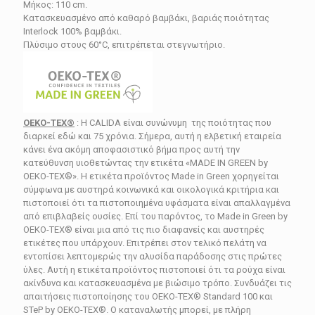
105.30€.
Μήκος: 110 cm.
Κατασκευασμένο από καθαρό βαμβάκι, βαριάς ποιότητας
Interlock
100% βαμβάκι.
Πλύσιμο στους 60°C, επιτρέπεται στεγνωτήριο.
OEKO-TEX®
: Η CALIDA είναι συνώνυμη της ποιότητας που
διαρκεί εδώ και 75 χρόνια. Σήμερα, αυτή η ελβετική εταιρεία
κάνει ένα ακόμη αποφασιστικό βήμα προς αυτή την
κατεύθυνση υιοθετώντας την ετικέτα «MADE IN GREEN by
OEKO-TEX®». Η ετικέτα προϊόντος Made in Green χορηγείται
σύμφωνα με αυστηρά κοινωνικά και οικολογικά κριτήρια και
πιστοποιεί ότι τα πιστοποιημένα υφάσματα είναι απαλλαγμένα
από επιβλαβείς ουσίες. Επί του παρόντος, το Made in Green by
OEKO-TEX® είναι μια από τις πιο διαφανείς και αυστηρές
ετικέτες που υπάρχουν. Επιτρέπει στον τελικό πελάτη να
εντοπίσει λεπτομερώς την αλυσίδα παράδοσης στις πρώτες
ύλες. Αυτή η ετικέτα προϊόντος πιστοποιεί ότι τα ρούχα είναι
ακίνδυνα και κατασκευασμένα με βιώσιμο τρόπο. Συνδυάζει τις
απαιτήσεις πιστοποίησης του OEKO-TEX® Standard 100 και
STeP by OEKO-TEX®. Ο καταναλωτής μπορεί, με πλήρη