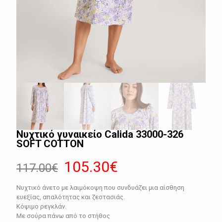
Νυχτικό γυναικείο Calida 33000-326
SOFT COTTON
Original
Η
105.30
€
117.00
€
price
τρέχουσα
Νυχτικό άνετο με λαιμόκοψη που συνδυάζει μια αίσθηση
was:
τιμή
ευεξίας, απαλότητας και ζεστασιάς.
117.00€.
είναι:
Κόψιμο ρεγκλάν.
Με σούρα πάνω από το στήθος