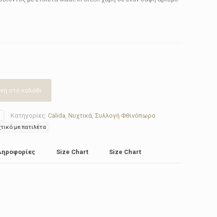
κη στο καλάθι
Κατηγορίες:
Calida
,
Νυχτικά
,
Συλλογή Φθινόπωρο
χτικό με πατιλέτα
ληροφορίες
Size Chart
Size Chart