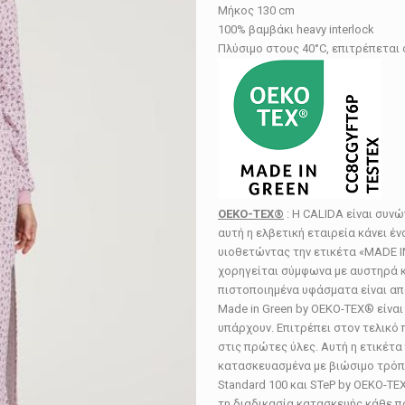
Μήκος 130 cm
100% βαμβάκι heavy interlock
Πλύσιμο στους 40°C, επιτρέπεται
OEKO-TEX®
: Η CALIDA είναι συνώ
αυτή η ελβετική εταιρεία κάνει 
υιοθετώντας την ετικέτα «MADE I
χορηγείται σύμφωνα με αυστηρά κο
πιστοποιημένα υφάσματα είναι απ
Made in Green by OEKO-TEX® είναι
υπάρχουν. Επιτρέπει στον τελικό
στις πρώτες ύλες. Αυτή η ετικέτα 
κατασκευασμένα με βιώσιμο τρόπο
Standard 100 και STeP by OEKO-TE
τη διαδικασία κατασκευής κάθε πρ