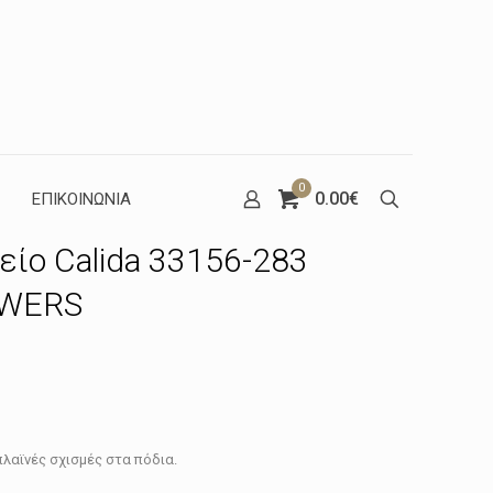
0
0.00€
ΕΠΙΚΟΙΝΩΝΙΑ
είο Calida 33156-283
OWERS
Η
τρέχουσα
α
τιμή
.
είναι:
π
λαϊνές σχισμές στα πόδια.
127.62€.