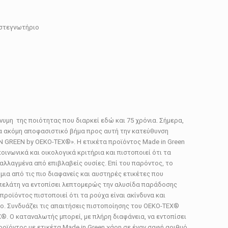
 στεγνωτήριο
νυμη της ποιότητας που διαρκεί εδώ και 75 χρόνια. Σήμερα,
ένα ακόμη αποφασιστικό βήμα προς αυτή την κατεύθυνση
N GREEN by OEKO-TEX®». Η ετικέτα προϊόντος Made in Green
ινωνικά και οικολογικά κριτήρια και πιστοποιεί ότι τα
αλλαγμένα από επιβλαβείς ουσίες. Επί του παρόντος, το
 μια από τις πιο διαφανείς και αυστηρές ετικέτες που
 πελάτη να εντοπίσει λεπτομερώς την αλυσίδα παράδοσης
προϊόντος πιστοποιεί ότι τα ρούχα είναι ακίνδυνα και
. Συνδυάζει τις απαιτήσεις πιστοποίησης του OEKO-TEX®
X®. Ο καταναλωτής μπορεί, με πλήρη διαφάνεια, να εντοπίσει
οϊόντος με ετικέτα Made in Green χάρη σε έναν σαφή αριθμό