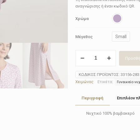
αναγνώρισης ή έναν κωδικό QR.
Χρώμα
Small
Μέγεθος
Νυχτικό
Προσθή
γυναικείο
Calida
33156-
ΚΩΔΙΚΌΣ ΠΡΟΪΌΝΤΟΣ:
33156-283
283
Χειμώνας
Ετικέτα:
Γυναικείο νυ
MIDNIGHT
FLOWERS
Περιγραφή
Επιπλέον π
ποσότητα
Νυχτικό 100% βαμβακερό