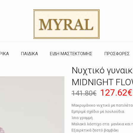
ΡΙΚΑ
ΠΑΙΔΙΚΑ
ΕΙΔΗ ΜΑΣΤΕΚΤΟΜΗΣ
ΠΡΟΣΦΟΡΕΣ
Νυχτικό γυναικ
MIDNIGHT FL
Original
127.62
€
141.80
€
price
Μακρυμάνικο νυχτικό με πατιλέτ
was:
Εμπριμέ σχέδιο με λουλούδια.
141.80€
Ίσια γραμμή.
Μαλακό λάστιχο στα μανίκια
και 
Εξαιρετικά ζεστό βαμβάκι