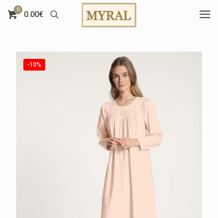
0
0.00€
-10%