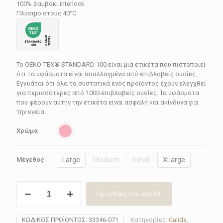
105.30€.
100% βαμβάκι interlock
Πλύσιμο στους 40°C.
Το OEKO-TEX® STANDARD 100 είναι μια ετικέτα που πιστοποιεί
ότι τα υφάσματα είναι απαλλαγμένα από επιβλαβείς ουσίες.
Εγγυάται ότι όλα τα συστατικά ενός προϊόντος έχουν ελεγχθεί
για περισσότερες από 1000 επιβλαβείς ουσίες. Τα υφάσματα
που φέρουν αυτήν την ετικέτα είναι ασφαλή και ακίνδυνα για
την υγεία.
Χρώμα
Large
Medium
Small
XLarge
Μέγεθος
Νυχτικό
Προσθήκη στο καλάθι
γυναικείο
calida
33346-
ΚΩΔΙΚΌΣ ΠΡΟΪΌΝΤΟΣ:
33346-071
Κατηγορίες:
Calida
,