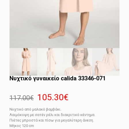
Νυχτικό γυναικείο calida 33346-071
Original
Η
105.30
€
117.00
€
price
τρέχουσα
Νυχτικό από μαλακό βαμβάκι.
was:
τιμή
Λαιμόκοψη με σατέν ρέλι και διακριτικό κέντημα.
117.00€.
είναι:
Πιέτες μπροστά και πίσω για μεγαλύτερη άνεση.
Μήκος 120 cm