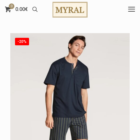
0
0.00€
-20%