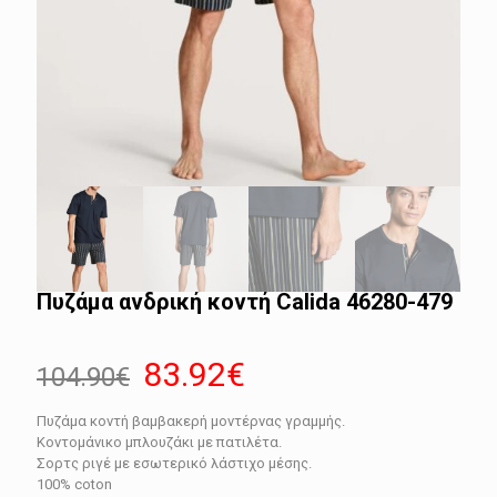
Πυζάμα ανδρική κοντή Calida 46280-479
Original
Η
83.92
€
104.90
€
price
τρέχουσα
Πυζάμα κοντή βαμβακερή μοντέρνας γραμμής.
was:
τιμή
Κοντομάνικο μπλουζάκι με πατιλέτα.
104.90€.
είναι:
Σορτς ριγέ με εσωτερικό λάστιχο μέσης.
100% coton