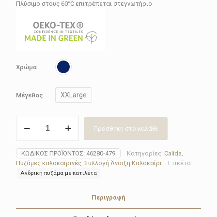
83.92€.
Πλύσιμο στους 60°C επιτρέπεται στεγνωτήριο
Χρώμα
XXLarge
Μέγεθος
Πυζάμα
Προσθήκη στο καλάθι
ανδρική
κοντή
Calida
ΚΩΔΙΚΌΣ ΠΡΟΪΌΝΤΟΣ:
46280-479
Κατηγορίες:
Calida
,
46280-
Πυζάμες καλοκαιρινές
,
Συλλογή Άνοιξη Καλοκαίρι
Ετικέτα:
479
Ανδρική πυζάμα με πατιλέτα
ποσότητα
Περιγραφή