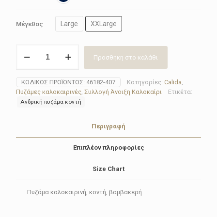
Large
XXLarge
Μέγεθος
Πυζάμα
Προσθήκη στο καλάθι
ανδρική
Calida
46182-
ΚΩΔΙΚΌΣ ΠΡΟΪΌΝΤΟΣ:
46182-407
Κατηγορίες:
Calida
,
407
Πυζάμες καλοκαιρινές
,
Συλλογή Άνοιξη Καλοκαίρι
Ετικέτα:
RELAX
Ανδρική πυζάμα κοντή
STREAMLINE
ποσότητα
Περιγραφή
Επιπλέον πληροφορίες
Size Chart
Πυζάμα καλοκαιρινή, κοντή, βαμβακερή.