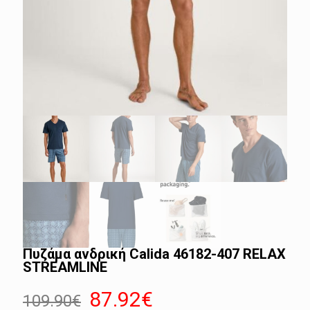
Πυζάμα ανδρική Calida 46182-407 RELAX
STREAMLINE
Original
Η
87.92
€
109.90
€