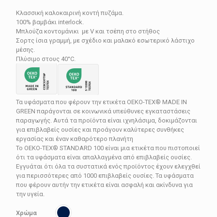
price
τρέχουσα
Κλασσική καλοκαιρινή κοντή πυζάμα.
was:
τιμή
100% βαμβάκι interlock.
109.90€.
είναι:
Μπλούζα κοντομάνικι με V και τσέπη στο στήθος
Σορτς ίσια γραμμή, με σχέδιο και μαλακό εσωτερικό λάστιχο
87.92€.
μέσης.
Πλύσιμο στους 40°C.
Τα υφάσματα που φέρουν την ετικέτα OEKO-TEX® MADE IN
GREEN παράγονται σε κοινωνικά υπεύθυνες εγκαταστάσεις
παραγωγής. Αυτά τα προϊόντα είναι ιχνηλάσιμα, δοκιμάζονται
για επιβλαβείς ουσίες και προάγουν καλύτερες συνθήκες
εργασίας και έναν καθαρότερο πλανήτη
Το OEKO-TEX® STANDARD 100 είναι μια ετικέτα που πιστοποιεί
ότι τα υφάσματα είναι απαλλαγμένα από επιβλαβείς ουσίες.
Εγγυάται ότι όλα τα συστατικά ενός προϊόντος έχουν ελεγχθεί
για περισσότερες από 1000 επιβλαβείς ουσίες. Τα υφάσματα
που φέρουν αυτήν την ετικέτα είναι ασφαλή και ακίνδυνα για
την υγεία.
Χρώμα