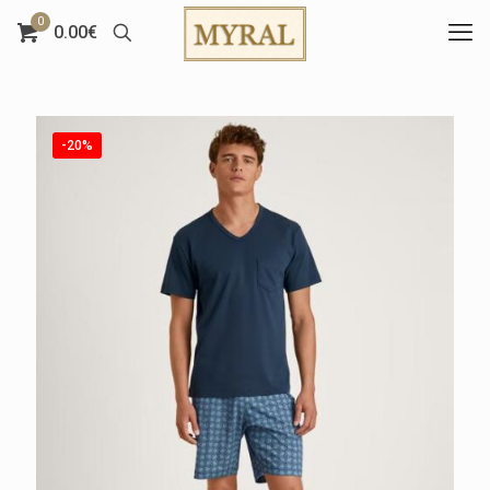
0
0.00€
-20%