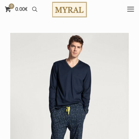
0
0.00€