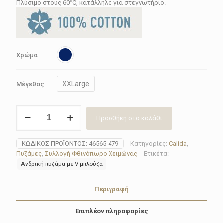
Πλύσιμο στους 60°C, κατάλληλο για στεγνωτήριο.
Χρώμα
XXLarge
Μέγεθος
Πυζάμα
Προσθήκη στο καλάθι
ανδρική
Calida
46565-
ΚΩΔΙΚΌΣ ΠΡΟΪΌΝΤΟΣ:
46565-479
Κατηγορίες:
Calida
,
479
Πυζάμες
,
Συλλογή Φθινόπωρο Χειμώνας
Ετικέτα:
ποσότητα
Ανδρική πυζάμα με V μπλούζα
Περιγραφή
Επιπλέον πληροφορίες