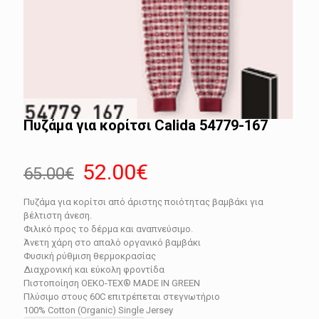
Πυζάμα για κορίτσι Calida 54779-167
Original
Η
52.00
€
65.00
€
price
τρέχουσα
Πυζάμα για κορίτσι από άριστης ποιότητας βαμβάκι για
was:
τιμή
βέλτιστη άνεση.
65.00€.
είναι:
Φιλικό προς το δέρμα και αναπνεύσιμο.
Άνετη χάρη στο απαλό οργανικό βαμβάκι
52.00€.
Φυσική ρύθμιση θερμοκρασίας
Διαχρονική και εύκολη φροντίδα
Πιστοποίηση OEKO-TEX® MADE IN GREEN
Πλύσιμο στους 60C επιτρέπεται στεγνωτήριο
100% Cotton (Organic) Single Jersey