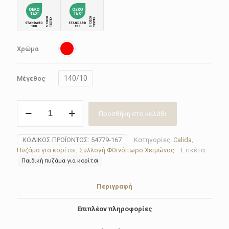
Χρώμα
140/10
Μέγεθος
Πυζάμα
Προσθήκη στο καλάθι
για
κορίτσι
Calida
ΚΩΔΙΚΌΣ ΠΡΟΪΌΝΤΟΣ:
54779-167
Κατηγορίες:
Calida
,
54779-
Πυζάμα για κορίτσι
,
Συλλογή Φθινόπωρο Χειμώνας
Ετικέτα:
167
Παιδική πυζάμα για κορίτσι
ποσότητα
Περιγραφή
Επιπλέον πληροφορίες