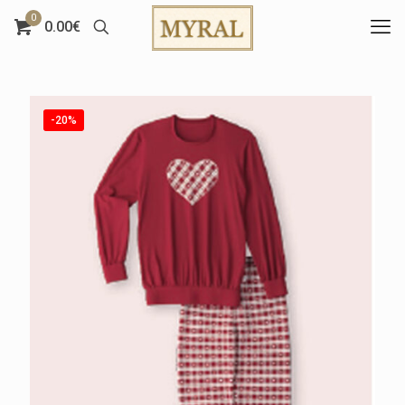
0
0.00€
-20%