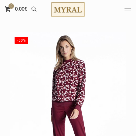
0
0.00€
-50%