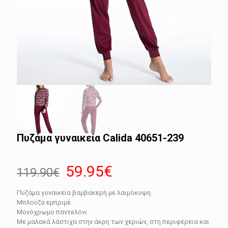
Πυζάμα γυναικεία Calida 40651-239
Original
Η
59.95
€
119.90
€
price
τρέχουσα
Πυζάμα γυναικεία βαμβακερή με λαιμόκοψη.
was:
τιμή
Μπλούζα εμπριμέ.
119.90€.
είναι:
Μονόχρωμο παντελόνι.
Με μαλακά λάστιχα στην άκρη των χεριών, στη περιφέρεια και