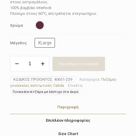
59.95€.
στους αστραγάλους.
100% βαμβάκι interlock
Πλύσιμο στους 60°C, επιτρέπεται στεγνωτήριο.
Χρώμα
XLarge
Μέγεθος
Πυζάμα
Προσθήκη στο καλάθι
γυναικεία
Calida
40651-
ΚΩΔΙΚΌΣ ΠΡΟΪΌΝΤΟΣ:
40651-239
Κατηγορία:
Πυζάμες
239
γυναικείες εκπτωτικές Calida
Ετικέτα:
ποσότητα
Γυναικεία πιτζάμα με λάστιχο στα άκρα
Περιγραφή
Επιπλέον πληροφορίες
Size Chart