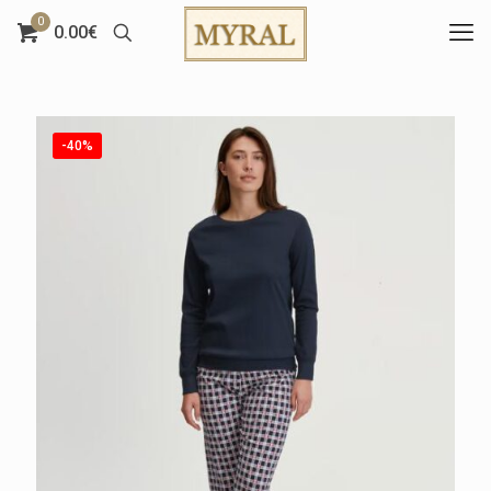
0
0.00€
-40%