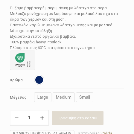
price
τρέχουσα
Πυζάμα βαμβακερή μακρυμάνικη με λάστιχα στα άκρα.
was:
τιμή
Μπλούζα μονόχρωμη με λαιμόκοψη και μαλακά λάστιχα στα
154.80€.
είναι:
άκρα των χεριών και στη μέση.
Πανταλόνι καρώ με μαλακό λάστιχο μέσης και με μαλακά
92.88€.
λάστιχα στην κατάληξη.
Εξαιρετικά ζεστό οργανικό βαμβάκι.
100% βαμβάκι heavy interlock
Πλύσιμο στους 60°C, επιτρέπεται στεγνωτήριο
Χρώμα
Large
Medium
Small
Μέγεθος
Πυζάμα
Προσθήκη στο καλάθι
γυναικεία
Calida
41594-
ΚΩΔΙΚΌΣ ΠΡΟΪΌΝΤΟΣ:
41594-479
Κατηγορίες:
Calida
,