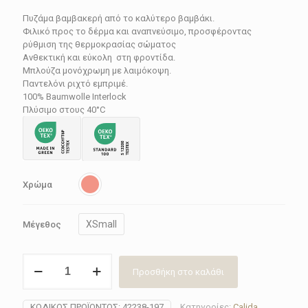
price
τρέχουσα
Πυζάμα βαμβακερή από το καλύτερο βαμβάκι.
was:
τιμή
Φιλικό προς το δέρμα και αναπνεύσιμο, προσφέροντας
130.00€.
είναι:
ρύθμιση της θερμοκρασίας σώματος
Ανθεκτική και εύκολη στη φροντίδα.
78.00€.
Μπλούζα μονόχρωμη με λαιμόκοψη.
Παντελόνι ριχτό εμπριμέ.
100% Baumwolle Interlock
Πλύσιμο στους 40°C
Χρώμα
XSmall
Μέγεθος
Πυζάμα
Προσθήκη στο καλάθι
γυναικεία
Calida
42238-
ΚΩΔΙΚΌΣ ΠΡΟΪΌΝΤΟΣ:
42238-197
Κατηγορίες:
Calida
,