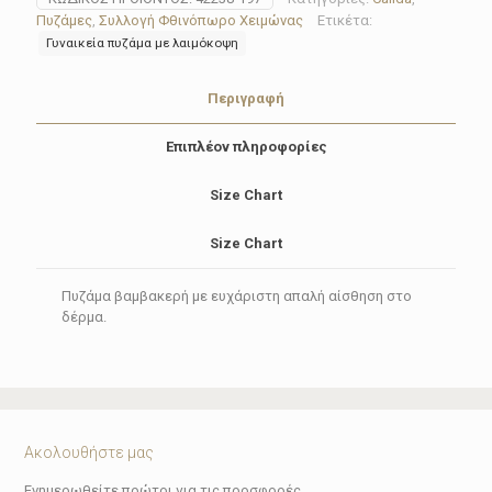
197
Πυζάμες
,
Συλλογή Φθινόπωρο Χειμώνας
Ετικέτα:
Sweat
Γυναικεία πυζάμα με λαιμόκοψη
Dreams
ποσότητα
Περιγραφή
Επιπλέον πληροφορίες
Size Chart
Size Chart
Πυζάμα βαμβακερή με ευχάριστη απαλή αίσθηση στο
δέρμα.
Ακολουθήστε μας
Ενημερωθείτε πρώτοι για τις προσφορές