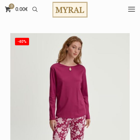
0
0.00€
-40%