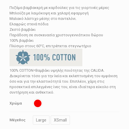
price
τρέχουσα
Πυζάμα βαμβακερή με καρδούλες για τις γιορτινές μέρες
was:
τιμή
Μπλούζα με λαιμόκοψη και χαλαρή εφαρμογή
117.00€.
είναι:
Μαλακό λάστιχο μέσης στο παντελόνι.
Ελαφρώς στενά πόδια
70.20€.
Ζεστό βαμβάκι
Παράδοση σε συσκευασία χριστουγεννιάτικου δώρου
100% βαμβάκι
Πλύσιμο στους 60°C, επιτρέπεται στεγνωτήριο
100% COTTON=Βαμβάκι υψηλής ποιότητας της CALIDA.
Διακρίνεται τόσο για την λεία και εκλεπτυσμένη του εμφάνιση
όσο και για την ελαστικότητά του. Επιπλέον, χάρη στις
προσεκτικά επιλεγμένες ίνες του, είναι ιδιαίτερα εύκολο στη
συντήρηση και ανθεκτικό.
Χρώμα
Large
XSmall
Μέγεθος