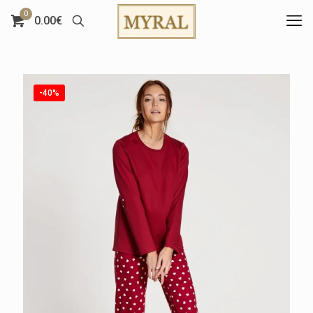
0
0.00€
-40%