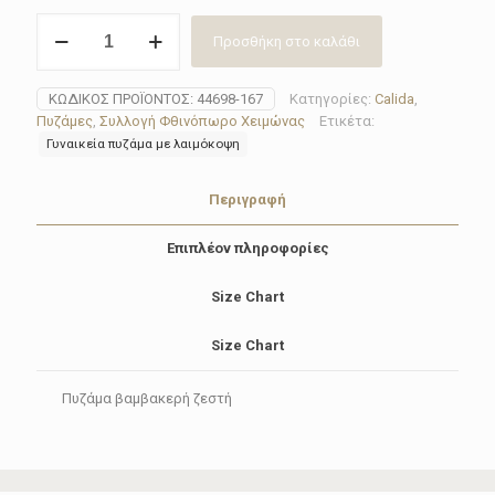
Πυζάμα
Προσθήκη στο καλάθι
γυναικεία
Calida
44698-
ΚΩΔΙΚΌΣ ΠΡΟΪΌΝΤΟΣ:
44698-167
Κατηγορίες:
Calida
,
167
Πυζάμες
,
Συλλογή Φθινόπωρο Χειμώνας
Ετικέτα:
FAMILY
Γυναικεία πυζάμα με λαιμόκοψη
&
FRIENDS
ποσότητα
Περιγραφή
Επιπλέον πληροφορίες
Size Chart
Size Chart
Πυζάμα βαμβακερή ζεστή