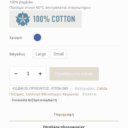
70.20€.
100% βαμβάκι
Πλύσιμο στους 60°C, επιτρέπεται στεγνωτήριο
Χρώμα
Large
Small
Μέγεθος
Πυζάμα
Προσθήκη στο καλάθι
γυναικεία
Calida
47356-
ΚΩΔΙΚΌΣ ΠΡΟΪΌΝΤΟΣ:
47356-385
Κατηγορίες:
Calida
,
385
Πυζάμες
,
Συλλογή Φθινόπωρο Χειμώνας
Ετικέτα:
ποσότητα
Γυναικεία πυζάμα κουμπωτή
Περιγραφή
Επιπλέον πληροφορίες