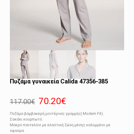
Πυζάμα γυναικεία Calida 47356-385
Original
Η
70.20
€
117.00
€
price
τρέχουσα
Πυζάμα βαμβακερή μοντέρνας γραμμής( Modern Fit).
was:
τιμή
Σακάκι κουμπωτό.
117.00€.
είναι:
Μακρύ παντελόνι με ελαστική ζώνη μέσης καλυμμένο με
ύφασμα.