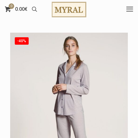
0
0.00€
-40%