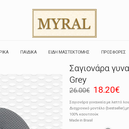
ΡΙΚΑ
ΠΑΙΔΙΚΑ
ΕΙΔΗ ΜΑΣΤΕΚΤΟΜΗΣ
ΠΡΟΣΦΟΡΕΣ
Σαγιονάρα γυνα
Grey
Original
Η
18.20
€
26.00
€
price
τρ
Σαγιονάρα γυναικεία με λεπτό λουρ
was:
τι
Διαχρονικό μοντέλο (bestseller),
26.00€.
εί
100% καουτσούκ
Made in Brasil
18