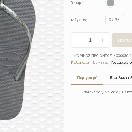
Χρώμα
37-38
Μέγεθος
Σαγιονάρα
Προσθή
γυναικεία
Havaianas
4000030
ΚΩΔΙΚΌΣ ΠΡΟΪΌΝΤΟΣ:
4000030-1
Grey
Καλοκαίρι
Ετικέτα:
Γυναικείες 
ποσότητα
Περιγραφή
Επιπλέον π
Σαγιονάρα γυναικεία με λεπ