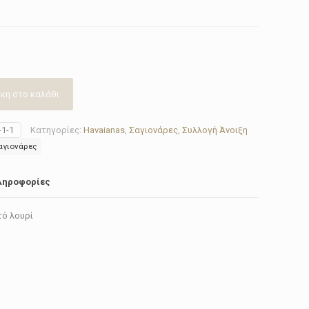
κη στο καλάθι
-1-1
Κατηγορίες:
Havaianas
,
Σαγιονάρες
,
Συλλογή Άνοιξη
σαγιονάρες
ληροφορίες
τό λουρί