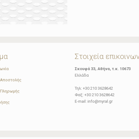
μα
Στοιχεία επικοινω
νωνία
Σκουφά 33, Αθήνα, τ.κ. 10673
Ελλάδα
 Αποστολής
Τηλ: +30 210 3628642
 Πληρωμής
Φαξ: +30 210 3628642
E-mail: info@myral.gr
ρήσης