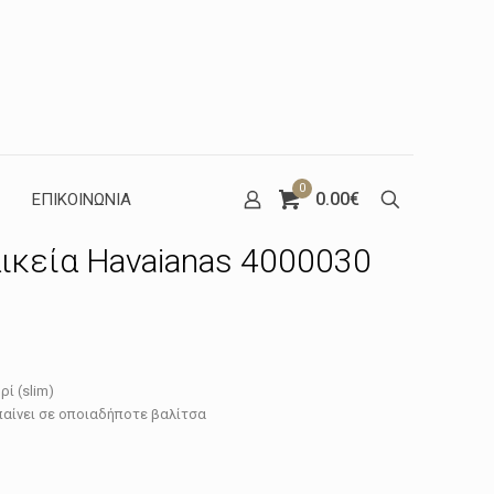
0
0.00€
ΕΠΙΚΟΙΝΩΝΙΑ
ικεία Havaianas 4000030
έχουσα
ί (slim)
μή
μπαίνει σε οποιαδήποτε βαλίτσα
ναι:
.20€.