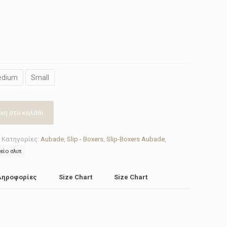
edium
Small
κη στο καλάθι
Κατηγορίες:
Aubade
,
Slip - Boxers
,
Slip-Boxers Aubade
,
είο σλιπ
ληροφορίες
Size Chart
Size Chart