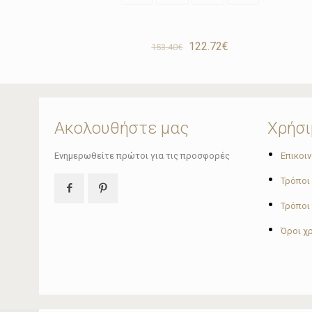
Original
Η
122.72
€
153.40
€
price
τρέχουσα
was:
τιμή
153.40€.
είναι:
122.72€.
Ακολουθήστε μας
Χρήσι
•
Ενημερωθείτε πρώτοι για τις προσφορές
Επικοι
•
Τρόποι
•
Τρόποι
•
Όροι χ