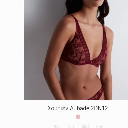
Σουτιέν Aubade 2DN12
70E
75D
85D
85E