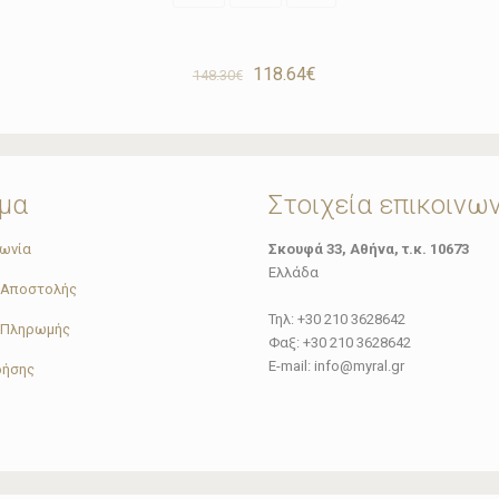
Original
Η
118.64
€
148.30
€
price
τρέχουσα
was:
τιμή
148.30€.
είναι:
118.64€.
μα
Στοιχεία επικοινω
νωνία
Σκουφά 33, Αθήνα, τ.κ. 10673
Ελλάδα
 Αποστολής
Τηλ: +30 210 3628642
 Πληρωμής
Φαξ: +30 210 3628642
E-mail: info@myral.gr
ρήσης