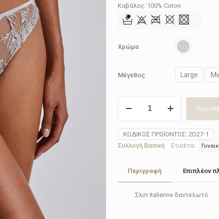
Καβάλος: 100% Coton
Χρώμα
Large
M
Μέγεθος
Σλιπ
Προσθή
italienne
Aubade
2D27
ΚΩΔΙΚΌΣ ΠΡΟΪΌΝΤΟΣ:
2D27-1
platinum
Συλλογή Βασική
Ετικέτα:
Γυναικ
ποσότητα
Περιγραφή
Επιπλέον π
Σλιπ italienne δαντελωτό