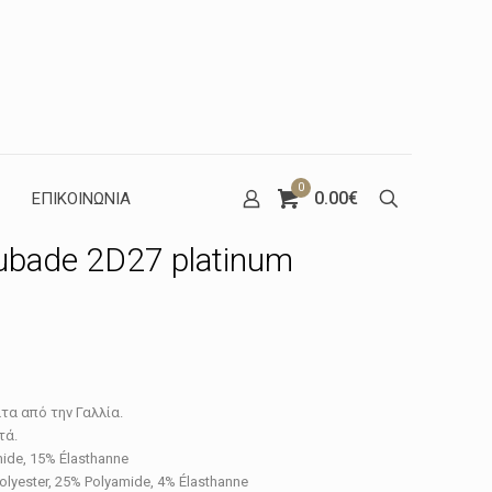
0
0.00€
ΕΠΙΚΟΙΝΩΝΙΑ
Aubade 2D27 platinum
έχουσα
μή
α από την Γαλλία.
ναι:
τά.
mide, 15% Élasthanne
.32€.
lyester, 25% Polyamide, 4% Élasthanne