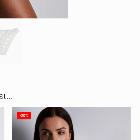
ει…
-20%