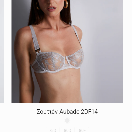
Σουτιέν Aubade 2DF14
75D
80D
80F