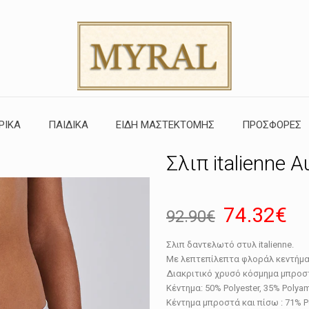
ΡΙΚΑ
ΠΑΙΔΙΚΑ
ΕΙΔΗ ΜΑΣΤΕΚΤΟΜΗΣ
ΠΡΟΣΦΟΡΕΣ
Σλιπ italienne 
Original
Η
74.32
€
92.90
€
price
τρ
Σλιπ δαντελωτό στυλ italienne.
was:
τι
Με λεπτεπίλεπτα φλοράλ κεντήματ
92.90€.
εί
Διακριτικό χρυσό κόσμημα μπροσ
Κέντημα: 50% Polyester, 35% Polya
74
Κέντημα μπροστά και πίσω : 71% Po