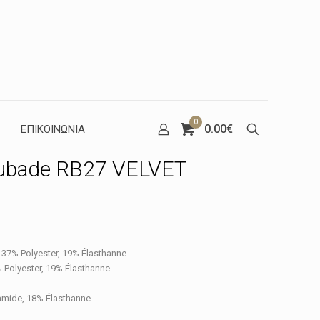
0
0.00€
ΕΠΙΚΟΙΝΩΝΙΑ
 Aubade RB27 VELVET
έχουσα
37% Polyester, 19% Élasthanne
μή
Polyester, 19% Élasthanne
ναι:
amide, 18% Élasthanne
.45€.