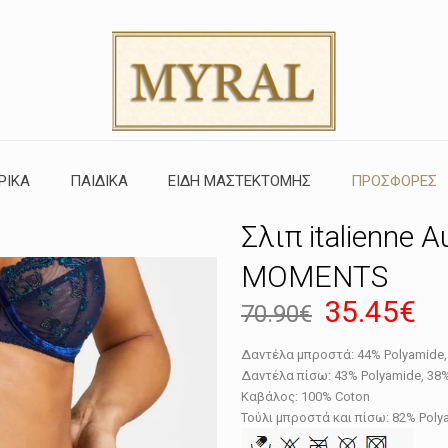
ΡΙΚΑ
ΠΑΙΔΙΚΑ
ΕΙΔΗ ΜΑΣΤΕΚΤΟΜΗΣ
ΠΡΟΣΦΟΡΕΣ
Σλιπ italienne
MOMENTS
Original
Η
35.45
€
70.90
€
price
τρ
Δαντέλα μπροστά: 44% Polyamide, 
was:
τι
Δαντέλα πίσω: 43% Polyamide, 38% 
70.90€.
εί
Καβάλος: 100% Coton
Τούλι μπροστά και πίσω: 82% Poly
35