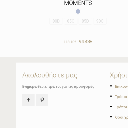
MOMENTS
80D
85C
85D
90C
Original
Η
94.48
€
118.10
€
price
τρέχουσα
was:
τιμή
118.10€.
είναι:
94.48€.
Ακολουθήστε μας
Χρήσι
•
Ενημερωθείτε πρώτοι για τις προσφορές
Επικοι
•
Τρόποι
•
Τρόποι
•
Όροι χ