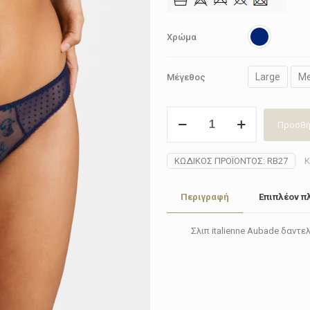
Χρώμα
Large
M
Μέγεθος
Σλιπ
Προσθή
italienne
Aubade
RB27
ΚΩΔΙΚΌΣ ΠΡΟΪΌΝΤΟΣ:
RB27
Κ
VELVET
MOMENTS
Περιγραφή
Επιπλέον π
ποσότητα
Σλιπ italienne Aubade δαντε