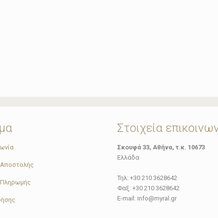
μα
Στοιχεία επικοινω
νωνία
Σκουφά 33, Αθήνα, τ.κ. 10673
Ελλάδα
 Αποστολής
Τηλ: +30 210 3628642
 Πληρωμής
Φαξ: +30 210 3628642
E-mail: info@myral.gr
ρήσης