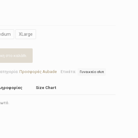
edium
XLarge
κη στο καλάθι
ατηγορία:
Προσφορές Aubade
Ετικέτα:
Γυναικείο σλιπ
ληροφορίες
Size Chart
λωτό.