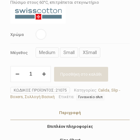
19.62€.
Πλύσιμο στους 60°C, επιτρέπεται στεγνωτήριο
Χρώμα
Medium
Small
XSmall
Μέγεθος
Σλιπ(Slip)
Προσθήκη στο καλάθι
γυναικείο
Calida
21075-
ΚΩΔΙΚΌΣ ΠΡΟΪΌΝΤΟΣ:
21075
Κατηγορίες:
Calida
,
Slip -
001
Boxers
,
Συλλογή Βασική
Ετικέτα:
Γυναικείο σλιπ
ποσότητα
Περιγραφή
Επιπλέον πληροφορίες