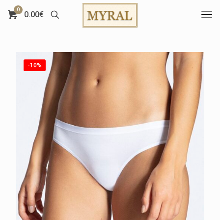
0
0.00€
-10%