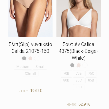
Σλιπ(Slip) γυναικείο
Σουτιέν Calida
Calida 21075-160
4375(Black-Beige-
White)
Medium
Small
XSmall
70B
75B
75C
80B
80C
85B
85C
Original
Η
19.62
€
21.80
€
price
τρέχουσα
was:
τιμή
Original
Η
21.80€.
είναι:
62.91
€
69.90
€
price
τρέχουσα
19.62€.