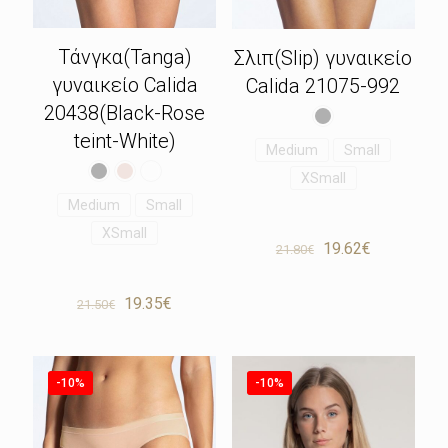
Τάνγκα(Tanga)
Σλιπ(Slip) γυναικείο
γυναικείο Calida
Calida 21075-992
20438(Black-Rose
teint-White)
Medium
Small
XSmall
Medium
Small
XSmall
Original
Η
19.62
€
21.80
€
price
τρέχουσα
was:
τιμή
Original
Η
19.35
€
21.80€.
είναι:
21.50
€
price
τρέχουσα
19.62€.
was:
τιμή
21.50€.
είναι:
19.35€.
-10%
-10%