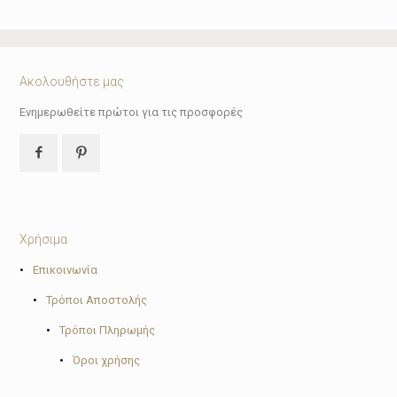
was:
τιμή
69.90€.
είναι:
62.91€.
Ακολουθήστε μας
Ενημερωθείτε πρώτοι για τις προσφορές
Χρήσιμα
•
Επικοινωνία
•
Τρόποι Αποστολής
•
Τρόποι Πληρωμής
•
Όροι χρήσης