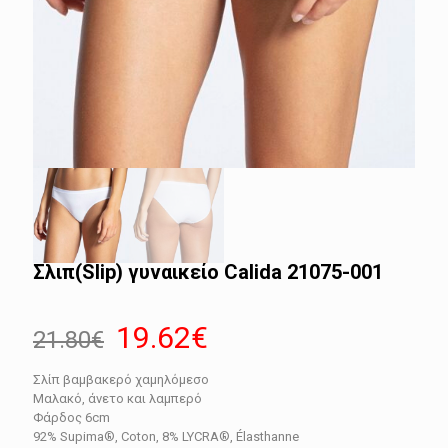
Σλιπ(Slip) γυναικείο Calida 21075-001
Original
Η
19.62
€
21.80
€
price
τρέχουσα
Σλίπ βαμβακερό χαμηλόμεσο
was:
τιμή
Μαλακό, άνετο και λαμπερό
21.80€.
είναι:
Φάρδος 6cm
92% Supima®, Coton, 8% LYCRA®, Élasthanne