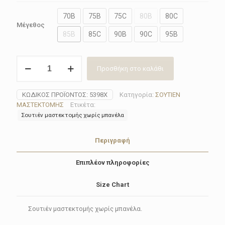
70B
75B
75C
80B
80C
Μέγεθος
85B
85C
90B
90C
95B
Σουτιέν
Προσθήκη στο καλάθι
μαστεκτομής
Anita
5398X(Beige-
ΚΩΔΙΚΌΣ ΠΡΟΪΌΝΤΟΣ:
5398X
Κατηγορία:
ΣΟΥΤΙΕΝ
White)
ΜΑΣΤΕΚΤΟΜΗΣ
Ετικέτα:
ποσότητα
Σουτιέν μαστεκτομής χωρίς μπανέλα
Περιγραφή
Επιπλέον πληροφορίες
Size Chart
Σουτιέν μαστεκτομής χωρίς μπανέλα.