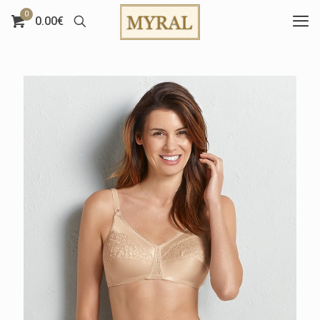
0
0.00€