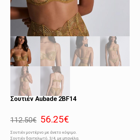
Σουτιέν Aubade 2BF14
Original
Η
56.25
€
112.50
€
price
τρέχουσα
Σουτιέν μοντέρνο με άνετο κόψιμο.
was:
τιμή
Σουτιέν δαντελωτό, 3/4, με μπανέλα.