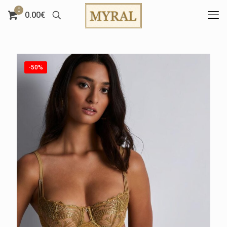
0
0.00€
-50%