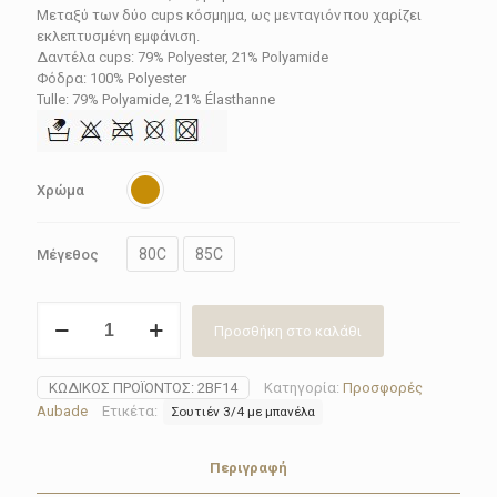
112.50€.
είναι:
Μεταξύ των δύο cups κόσμημα, ως μενταγιόν που χαρίζει
εκλεπτυσμένη εμφάνιση.
56.25€.
Δαντέλα cups: 79% Polyester, 21% Polyamide
Φόδρα: 100% Polyester
Tulle: 79% Polyamide, 21% Élasthanne
Χρώμα
80C
85C
Μέγεθος
Σουτιέν
Προσθήκη στο καλάθι
Aubade
2BF14
ποσότητα
ΚΩΔΙΚΌΣ ΠΡΟΪΌΝΤΟΣ:
2BF14
Κατηγορία:
Προσφορές
Aubade
Ετικέτα:
Σουτιέν 3/4 με μπανέλα
Περιγραφή