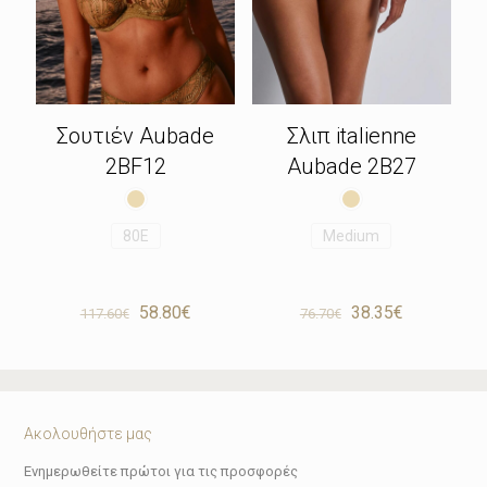
Σουτιέν Aubade
Σλιπ italienne
2BF12
Aubade 2B27
80E
Medium
Original
Η
Original
Η
58.80
€
38.35
€
117.60
€
76.70
€
price
τρέχουσα
price
τρέχουσα
was:
τιμή
was:
τιμή
117.60€.
είναι:
76.70€.
είναι:
58.80€.
38.35€.
Ακολουθήστε μας
Ενημερωθείτε πρώτοι για τις προσφορές