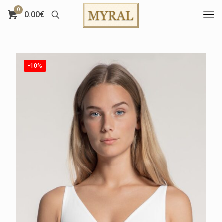
0
0.00€
-10%