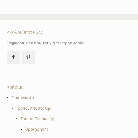
was:
τιμή
price
τρέχουσα
21.80€.
είναι:
was:
τιμή
19.62€.
24.20€.
είναι:
21.78€.
Ακολουθήστε μας
Ενημερωθείτε πρώτοι για τις προσφορές
Χρήσιμα
•
Επικοινωνία
•
Τρόποι Αποστολής
•
Τρόποι Πληρωμής
•
Όροι χρήσης