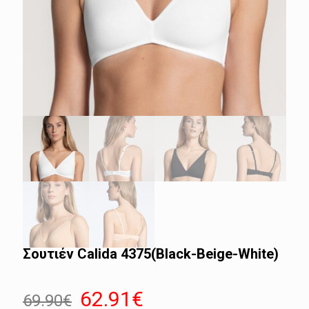
Σουτιέν Calida 4375(Black-Beige-White)
Original
Η
62.91
€
69.90
€