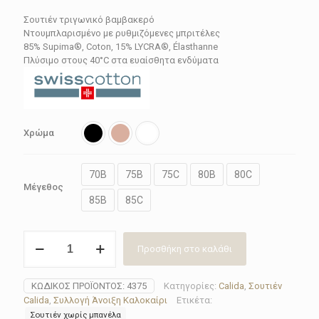
price
τρέχουσα
Σουτιέν τριγωνικό βαμβακερό
was:
τιμή
Ντουμπλαρισμένο με ρυθμιζόμενες μπριτέλες
69.90€.
είναι:
85% Supima®, Coton, 15% LYCRA®, Élasthanne
Πλύσιμο στους 40°C στα ευαίσθητα ενδύματα
62.91€.
Χρώμα
70B
75B
75C
80B
80C
Μέγεθος
85B
85C
Σουτιέν
Προσθήκη στο καλάθι
Calida
4375(Black-
Beige-
ΚΩΔΙΚΌΣ ΠΡΟΪΌΝΤΟΣ:
4375
Κατηγορίες:
Calida
,
Σουτιέν
White)
Calida
,
Συλλογή Άνοιξη Καλοκαίρι
Ετικέτα:
ποσότητα
Σουτιέν χωρίς μπανέλα