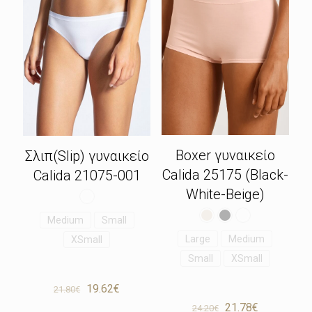
Boxer γυναικείο
Σλιπ(Slip) γυναικείο
Calida 25175 (Black-
Calida 21075-001
White-Beige)
Medium
Small
Large
Medium
XSmall
Small
XSmall
Original
Η
19.62
€
21.80
€
price
τρέχουσα
Original
Η
21.78
€
24.20
€