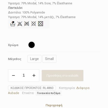
199.40€.
είναι:
Ύφασμα: 79% Modal, 14% Soie, 7% Élasthanne
Παντελόνι
150.00€.
Δαντέλα: 100% Polyamide
Ύφασμα: 79% Modal, 14% μετάξι, 7% Élasthanne
Χρώμα
Large
Small
Μέγεθος
Σύνολο
Προσθήκη στο καλάθι
Aubade
μπλούζα-
παντελόνι
ΚΩΔΙΚΌΣ ΠΡΟΪΌΝΤΟΣ:
RL4860
Κατηγορία:
Διάφορα
RL48-
Aubade
Ετικέτα:
Γυναικεία πυζάμα
60
LAZY
DAYS
Περιγραφή
ποσότητα