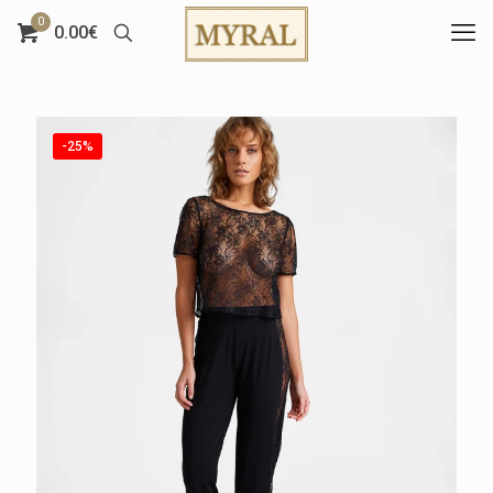
0
0.00€
-25%