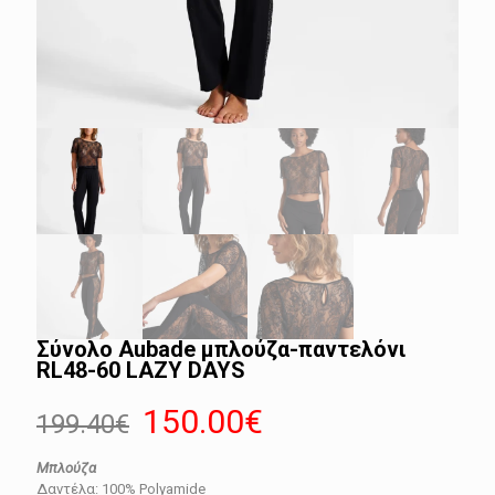
Σύνολο Aubade μπλούζα-παντελόνι
RL48-60 LAZY DAYS
Original
Η
150.00
€
199.40
€
price
τρέχουσα
Μπλούζα
was:
τιμή
Δαντέλα: 100% Polyamide