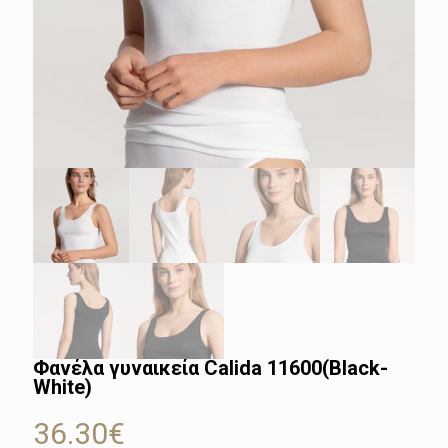
Φανέλα γυναικεία Calida 11600(Black-
White)
36.30
€