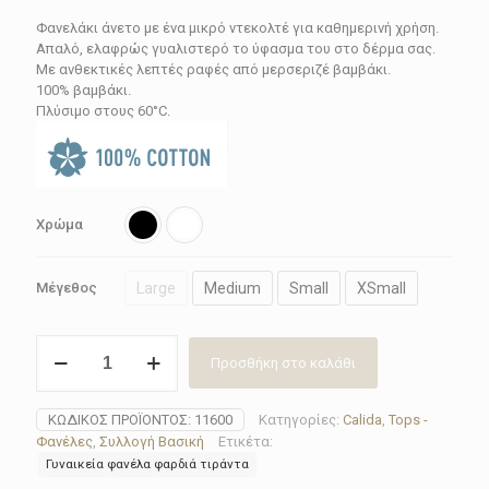
Φανελάκι άνετο με ένα μικρό ντεκολτέ για καθημερινή χρήση.
Απαλό, ελαφρώς γυαλιστερό το ύφασμα του στο δέρμα σας.
Με ανθεκτικές λεπτές ραφές από μερσεριζέ βαμβάκι.
100% βαμβάκι.
Πλύσιμο στους 60°C.
Χρώμα
Large
Medium
Small
XSmall
Μέγεθος
Φανέλα
Προσθήκη στο καλάθι
γυναικεία
Calida
11600(Black-
ΚΩΔΙΚΌΣ ΠΡΟΪΌΝΤΟΣ:
11600
Κατηγορίες:
Calida
,
Tops -
White)
Φανέλες
,
Συλλογή Βασική
Ετικέτα:
ποσότητα
Γυναικεία φανέλα φαρδιά τιράντα