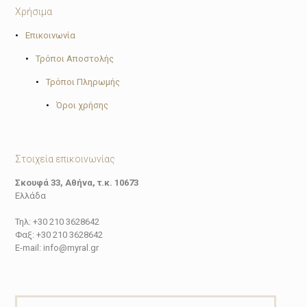
Χρήσιμα
•
Επικοινωνία
•
Τρόποι Αποστολής
•
Τρόποι Πληρωμής
•
Όροι χρήσης
Στοιχεία επικοινωνίας
Σκουφά 33, Αθήνα, τ.κ. 10673
Ελλάδα
Τηλ: +30 210 3628642
Φαξ: +30 210 3628642
E-mail: info@myral.gr