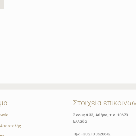
μα
Στοιχεία επικοινω
νωνία
Σκουφά 33, Αθήνα, τ.κ. 10673
Ελλάδα
 Αποστολής
Τηλ: +30 210 3628642