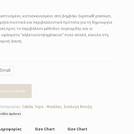
κλεπτυσμένο, κατασκευασμένο από βαμβάκι Supima® premium,
ψηλά ποιοτικά και περιβαλλοντικά πρότυπα για τη δημιουργία
κή προς το περιβάλλον μέθοδος συγκομιδής και οι
τα υφάσματα “ελβετικού+βαμβακιού” πολύ απαλά, εύκολα στη
ερινή άνεση.
Small
κη στο καλάθι
Κατηγορίες:
Calida
,
Tops - Φανέλες
,
Συλλογή Άνοιξη
ανέλα αμάνικι
ληροφορίες
Size Chart
Size Chart