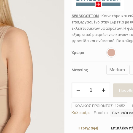
SWISSCOTTON
: Καινοτόμο και ε
επεξεργασμένο στην Ελβετία με υ
εκλεπτυσμένων υφασμάτων. Η φιλι
εξαιρετικά μακριές ίνες κάνουν 
φροντίδα και ανθεκτικά. Για καθημ
Χρώμα
Medium
Μέγεθος
Φανέλα
Προσθή
γυναικεία
Calida
12652
ΚΩΔΙΚΌΣ ΠΡΟΪΌΝΤΟΣ:
12652
NATURAL
Καλοκαίρι
Ετικέτα:
Γυναικεία φ
COMFORT
LACE
Περιγραφή
Επιπλέον π
ποσότητα