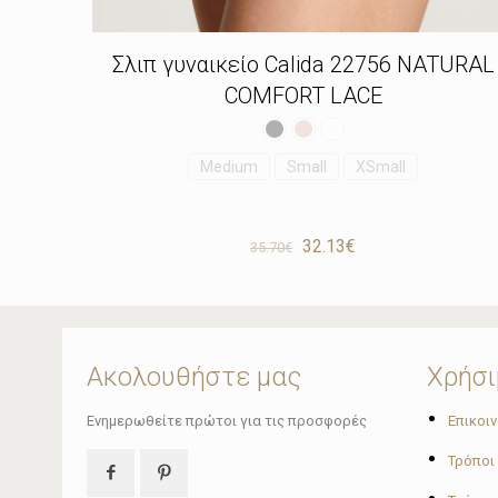
Σλιπ γυναικείο Calida 22756 NATURAL
COMFORT LACE
Medium
Small
XSmall
Original
Η
32.13
€
35.70
€
price
τρέχουσα
was:
τιμή
35.70€.
είναι:
32.13€.
Ακολουθήστε μας
Χρήσι
•
Ενημερωθείτε πρώτοι για τις προσφορές
Επικοι
•
Τρόποι