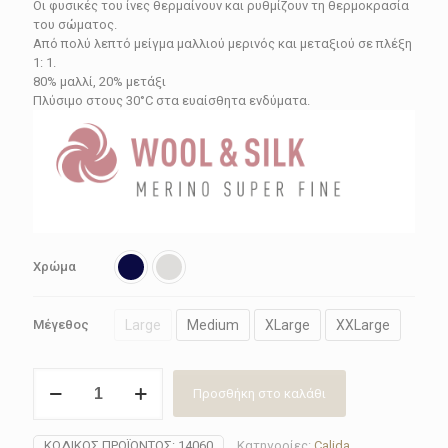
Οι φυσικές του ίνες θερμαίνουν και ρυθμίζουν τη θερμοκρασία
του σώματος.
Από πολύ λεπτό μείγμα μαλλιού μερινός και μεταξιού σε πλέξη
1: 1.
80% μαλλί, 20% μετάξι
Πλύσιμο στους 30°C στα ευαίσθητα ενδύματα.
Χρώμα
Large
Medium
XLarge
XXLarge
Μέγεθος
Φανέλα
Προσθήκη στο καλάθι
κοντομάνικη
μαλλί
μετάξι
ΚΩΔΙΚΌΣ ΠΡΟΪΌΝΤΟΣ:
14060
Κατηγορίες:
Calida
,