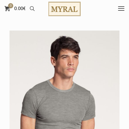
0
0.00€