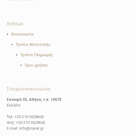
Χρήσιμα
•
Επικοινωνία
•
Τρόποι Αποστολής
•
Τρόποι Πληρωμής
•
Όροι χρήσης
Στοιχεία επικοινωνίας
Σκουφά 33, Αθήνα, τ.κ. 10673
Ελλάδα
Τηλ: +30 210 3628642
Φαξ: +30 210 3628642
E-mail: info@myral.gr