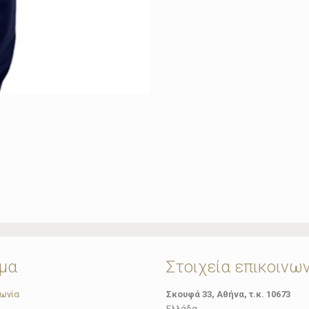
μα
Στοιχεία επικοινω
νωνία
Σκουφά 33, Αθήνα, τ.κ. 10673
Ελλάδα