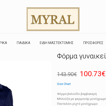
ΡΙΚΑ
ΠΑΙΔΙΚΑ
ΕΙΔΗ ΜΑΣΤΕΚΤΟΜΗΣ
ΠΡΟΣΦΟΡΕΣ
Φόρμα γυναικεί
Original
100.73
€
143.90
€
price
Size Chart
was:
143.90€
Φόρμα βελούδο βαμβακερή
Μπλούζα με φερμουάρ μονόχρωμ
Παντελόνι ριχτό μονόχρωμο