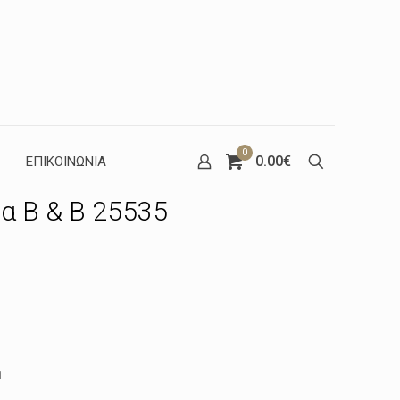
0
0.00€
ΕΠΙΚΟΙΝΩΝΙΑ
α B & B 25535
Η
τρέχουσα
τιμή
.
είναι:
η
100.73€.