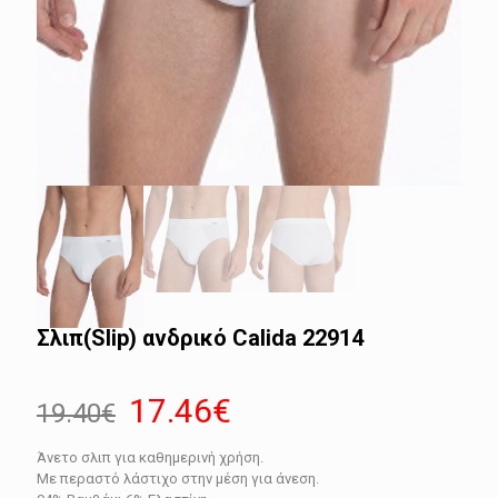
Σλιπ(Slip) ανδρικό Calida 22914
Original
Η
17.46
€
19.40
€
price
τρέχουσα
Άνετο σλιπ για καθημερινή χρήση.
was:
τιμή
Με περαστό λάστιχο στην μέση για άνεση.