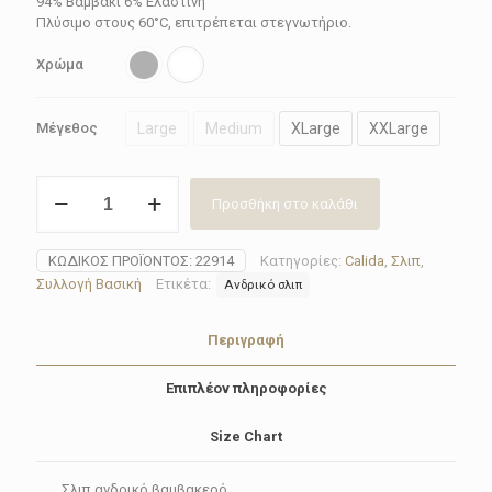
19.40€.
είναι:
94% Βαμβάκι 6% Ελαστίνη
Πλύσιμο στους 60°C, επιτρέπεται στεγνωτήριο.
17.46€.
Χρώμα
Large
Medium
XLarge
XXLarge
Μέγεθος
Σλιπ(Slip)
Προσθήκη στο καλάθι
ανδρικό
Calida
22914
ΚΩΔΙΚΌΣ ΠΡΟΪΌΝΤΟΣ:
22914
Κατηγορίες:
Calida
,
Σλιπ
,
ποσότητα
Συλλογή Βασική
Ετικέτα:
Ανδρικό σλιπ
Περιγραφή
Επιπλέον πληροφορίες
Size Chart
Σλιπ ανδρικό βαμβακερό