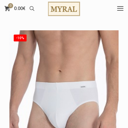
0
0.00€
-10%