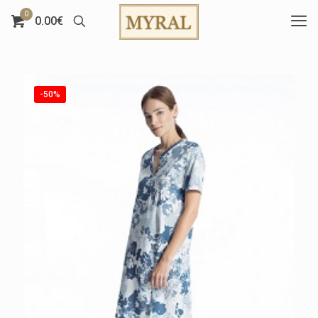
0
0.00€
-50%