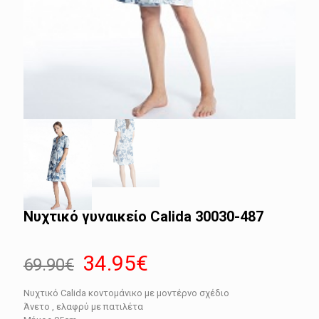
Νυχτικό γυναικείο Calida 30030-487
Original
Η
34.95
€
69.90
€
price
τρέχουσα
Νυχτικό Calida κοντομάνικο με μοντέρνο σχέδιο
was:
τιμή
Άνετο , ελαφρύ με πατιλέτα