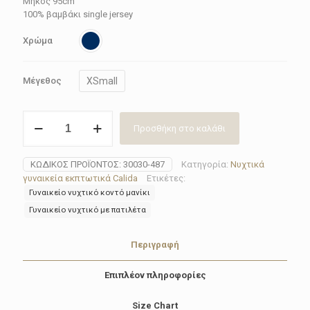
69.90€.
είναι:
Μήκος 95cm
100% βαμβάκι single jersey
34.95€.
Χρώμα
XSmall
Μέγεθος
Νυχτικό
Προσθήκη στο καλάθι
γυναικείο
Calida
30030-
ΚΩΔΙΚΌΣ ΠΡΟΪΌΝΤΟΣ:
30030-487
Κατηγορία:
Νυχτικά
487
γυναικεία εκπτωτικά Calida
Ετικέτες:
ποσότητα
Γυναικείο νυχτικό κοντό μανίκι
Γυναικείο νυχτικό με πατιλέτα
Περιγραφή
Επιπλέον πληροφορίες
Size Chart